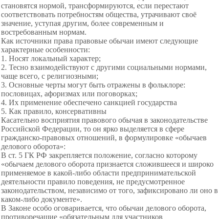
становятся нормой, трансформируются, если перестают
соответствовать потребностям общества, утрачивают своё
значение, уступая другим, более современным и
востребованным нормам.
Как источники права правовые обычаи имеют следующие
характерные особенности:
1. Носят локальный характер;
2. Тесно взаимодействуют с другими социальными нормами,
чаще всего, с религиозными;
3. Основные черты могут быть отражены в фольклоре:
пословицах, афоризмах или поговорках;
4. Их применение обеспечено санкцией государства
5. Как правило, консервативны
Касательно восприятия правового обычая в законодательстве
Российской Федерации, то он ярко выделяется в сфере
гражданско-правовых отношений, в формулировке «обычаев
делового оборота»:
В ст. 5 ГК РФ закрепляется положение, согласно которому
«обычаем делового оборота признается сложившееся и широко
применяемое в какой-либо области предпринимательской
деятельности правило поведения, не предусмотренное
законодательством, независимо от того, зафиксировано ли оно в
каком-либо документе».
В Законе особо оговаривается, что обычаи делового оборота,
противоречащие «обязательным для участников