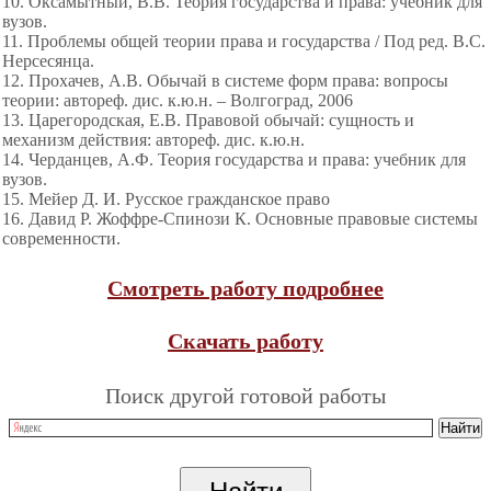
10. Оксамытный, В.В. Теория государства и права: учебник для
вузов.
11. Проблемы общей теории права и государства / Под ред. В.С.
Нерсесянца.
12. Прохачев, А.В. Обычай в системе форм права: вопросы
теории: автореф. дис. к.ю.н. – Волгоград, 2006
13. Царегородская, Е.В. Правовой обычай: сущность и
механизм действия: автореф. дис. к.ю.н.
14. Черданцев, А.Ф. Теория государства и права: учебник для
вузов.
15. Мейер Д. И. Русское гражданское право
16. Давид Р. Жоффре-Спинози К. Основные правовые системы
современности.
Смотреть работу подробнее
Скачать работу
Поиск другой готовой работы