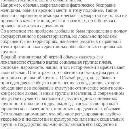
Например, обычаи, закрепляющие фактическое бесправие
женщины, обычаи кровной мести и тому подобные. Такие
обычаи современное демократическое государство не только не
признаёт в качестве юридически значимых, но и борется с
проявлениями таких архаизмов.
Со временем эта проблема глобально была преодолена в пользу
государственного правотворчества, но локально проблемы
сохраняются на территориях, наименее развитых с правовой
точки зрения и в консервативных обособленных социальных
группах.
Важной отличительной чертой обычая является его
локальность: отдельно взятая социальная группа: племя,
сословие, народность, нация, и т.п. исторически вырабатывает
свои обычаи. Они отражают особенности быта, культуры и
истории социальной группы. Обычай редко, когда бывает
пригоден для всеобщего применения в государстве, которое
объединяет разнообразные культурно-этнические религиозно-
конфессион льные, и иные группы населения. В современном
обществе случаются вспышки агрессии одних социальных
групп по отношению к другим, когда государство признаёт
юридическое значение тех или иных определенных обычаев.
Это только напоминает, что обычное регулирование глубоко
укоренено в психологии и культуре тех или иных социальных
групп, а государство должно использовать его аккуратно и