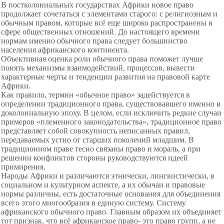
В постколониальных государствах Африки новое право
продолжает сочетаться с элементами старого: с религиозным и
обычным правом, которые всё еще широко распространены в
сфере общественных отношений. До настоящего времени
нормам именно обычного права следует большинство
населения африканского континента.
Объективная оценка роли обычного права поможет лучше
понять механизмы взаимодействий, процессов, вывести
характерные черты и тенденции развития на правовой карте
Африки.
Как правило, термин «обычное право» задействуется в
определении традиционного права, существовавшего именно в
доколониальную эпоху. В целом, если исключить редкие случаи
примеров «племенного законодательства», традиционное право
представляет собой совокупность неписанных правил,
передаваемых устно от старших поколений младшим. В
традиционном праве тесно связаны право и мораль, а при
решении конфликтов стороны руководствуются идеей
примирения.
Народы Африки и различаются этнически, лингвистически, в
социальном и культурном аспекте, а их обычаи и правовые
нормы различны, есть достаточные основания для объединения
всего этого многообразия в единую систему. Систему
африканского обычного право. Главным образом их объединяет
тот признак, что всё африканское право- это право групп, а не