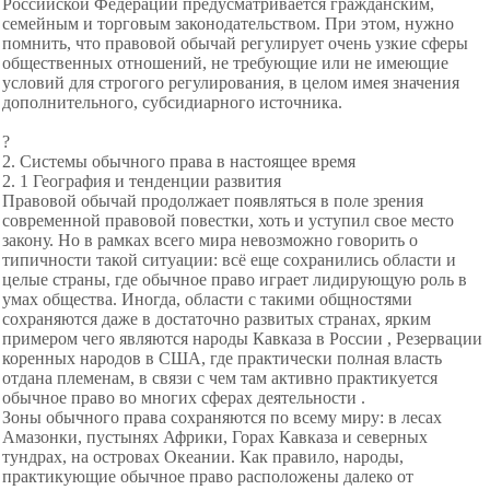
Российской Федерации предусматривается гражданским,
семейным и торговым законодательством. При этом, нужно
помнить, что правовой обычай регулирует очень узкие сферы
общественных отношений, не требующие или не имеющие
условий для строгого регулирования, в целом имея значения
дополнительного, субсидиарного источника.
?
2. Системы обычного права в настоящее время
2. 1 География и тенденции развития
Правовой обычай продолжает появляться в поле зрения
современной правовой повестки, хоть и уступил свое место
закону. Но в рамках всего мира невозможно говорить о
типичности такой ситуации: всё еще сохранились области и
целые страны, где обычное право играет лидирующую роль в
умах общества. Иногда, области с такими общностями
сохраняются даже в достаточно развитых странах, ярким
примером чего являются народы Кавказа в России , Резервации
коренных народов в США, где практически полная власть
отдана племенам, в связи с чем там активно практикуется
обычное право во многих сферах деятельности .
Зоны обычного права сохраняются по всему миру: в лесах
Амазонки, пустынях Африки, Горах Кавказа и северных
тундрах, на островах Океании. Как правило, народы,
практикующие обычное право расположены далеко от