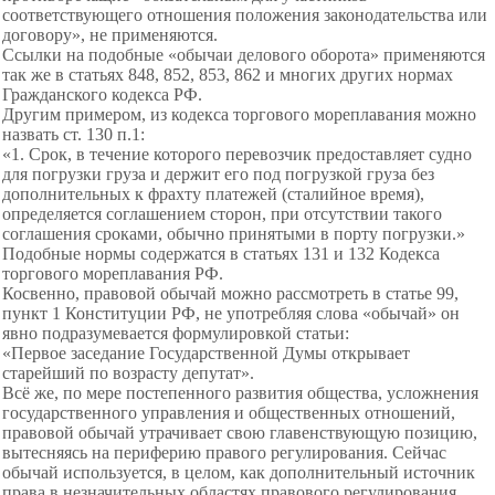
соответствующего отношения положения законодательства или
договору», не применяются.
Ссылки на подобные «обычаи делового оборота» применяются
так же в статьях 848, 852, 853, 862 и многих других нормах
Гражданского кодекса РФ.
Другим примером, из кодекса торгового мореплавания можно
назвать ст. 130 п.1:
«1. Срок, в течение которого перевозчик предоставляет судно
для погрузки груза и держит его под погрузкой груза без
дополнительных к фрахту платежей (сталийное время),
определяется соглашением сторон, при отсутствии такого
соглашения сроками, обычно принятыми в порту погрузки.»
Подобные нормы содержатся в статьях 131 и 132 Кодекса
торгового мореплавания РФ.
Косвенно, правовой обычай можно рассмотреть в статье 99,
пункт 1 Конституции РФ, не употребляя слова «обычай» он
явно подразумевается формулировкой статьи:
«Первое заседание Государственной Думы открывает
старейший по возрасту депутат».
Всё же, по мере постепенного развития общества, усложнения
государственного управления и общественных отношений,
правовой обычай утрачивает свою главенствующую позицию,
вытесняясь на периферию правого регулирования. Сейчас
обычай используется, в целом, как дополнительный источник
права в незначительных областях правового регулирования.