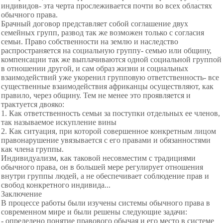
индивидов- эта черта прослеживается почти во всех областях
обычного права.
Брачный договор представляет собой соглашение двух
семейных групп, развод так же возможен только с согласия
семьи. Право собственности на землю и наследство
распространяется на социальную группу- семью или общину,
компенсации так же выплачиваются одной социальной группой
в отношении другой, и сам образ жизни и социальных
взаимодействий уже укоренил групповую ответственность- все
существенные взаимодействия африканцы осуществляют, как
правило, через общину. Тем не менее это проявляется и
трактуется двояко:
1. Как ответственность семьи за поступки отдельных ее членов,
так называемое искупление вины
2. Как ситуация, при которой совершенное конкретным лицом
правонарушение увязывается с его правами и обязанностями
как члена группы.
Индивидуализм, как таковой несовместим с традициями
обычного права, он в большей мере регулирует отношения
внутри группы людей, а не обеспечивает соблюдение прав и
свобод конкретного индивида...
Заключение
В процессе работы были изучены системы обычного права в
современном мире и были решены следующие задачи:
- определено понятие правового обычая и его место в системе