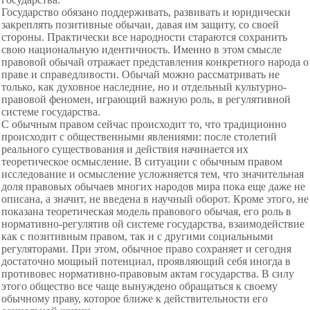
Государство обязано поддерживать, развивать и юридически
закреплять позитивные обычаи, давая им защиту, со своей
стороны. Практически все народности стараются сохранить
свою национальную идентичность. Именно в этом смысле
правовой обычай отражает представления конкретного народа о
праве и справедливости. Обычай можно рассматривать не
только, как духовное наследние, но и отдельный культурно-
правовой феномен, играющий важную роль, в регулятивной
системе государства.
С обычным правом сейчас происходит то, что традиционно
происходит с общественными явлениями: после столетий
реального существования и действия начинается их
теоретическое осмысление. В ситуации с обычным правом
исследование и осмысление усложняется тем, что значительная
доля правовых обычаев многих народов мира пока еще даже не
описана, а значит, не введена в научный оборот. Кроме этого, не
показана теоретическая модель правового обычая, его роль в
нормативно-регулятив ой системе государства, взаимодействие
как с позитивным правом, так и с другими социальными
регуляторами. При этом, обычное право сохраняет и сегодня
достаточно мощный потенциал, проявляющий себя иногда в
противовес нормативно-правовым актам государства. В силу
этого общество все чаще вынуждено обращаться к своему
обычному праву, которое ближе к действительности его