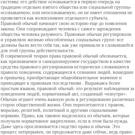
системы: его действие основывается в первую очередь на
традицию отдельно взятого общества или социальной группы-
осознаваемую, или неосознаваемую, он не имеет отношения не
проявляется как волеизлияние отдельного субъекта.
Правовой обычай начинает свою историю еще до появления
закона. Они сопровождают человека с самого зарождения
общества человека разумного. Правовые обычаи регулировали
и управляли жизнью обособленных социальных групп: все
должны были вести себя так, как уже привыкли в сложившейся
для этой группы действительности.
В современной теории права правовой обычай обозначается,
как признаваемое и санкционируемое государством в качестве
средства правового регулирования исторически сложившееся
правило поведения, содержащееся в сознании людей, вошедшее
в привычку, приобретающее общеобязательное значение и
приводящее к правовым последствиям . Выражаясь более
простым языком, правовой обычай- это результат наблюдения за
поведением людей, нормативный акт, созданный «изнутри».
Обычаи играют очень важную роль в регулировании различных
сторон общественной жизни. Они переплетаются с правом,
моралью, религией, политикой и другими социальными
нормами. Право, как таковое выделилось из обычаев, которые
получали нормативное закрепление, если в этом была нужда.
Даже здесь прослеживается сходство права и обычая. Это
процесс непрерывен, он продолжается даже сейчас, ведь право-