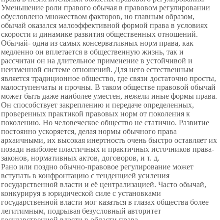
Уменьшение роли правого обычая в правовом регулировании
обусловлено множеством факторов, но главным образом,
обычай оказался малоэффективной формой права в условиях
скорости и динамике развития общественных отношений.
Обычай- одна из самых консервативных норм права, как
медленно он вплетается в общественную жизнь, так и
рассчитан он на длительное применение в устойчивой и
неизменной системе отношений. Для него естественным
является традиционное общество, где связи достаточно просты,
малоступенчаты и прочны. В таком обществе правовой обычай
может быть даже наиболее уместен, нежели иные формы права.
Он способствует закреплению и передаче определенных,
проверенных практикой правовых норм от поколения к
поколению. Но человеческое общество не статично. Развитие
постоянно ускоряется, делая нормы обычного права
архаичными, их высокая инертность очень быстро оставляет их
позади наиболее пластичных и практичных источников права-
законов, нормативных актов, договоров, и т. д.
Рано или поздно обычно-правовое регулирование может
вступать в конфронтацию с тенденцией усиления
государственной власти и её централизацией. Часто обычай,
конкурируя в юридической силе с установками
государственной власти мог казаться в глазах общества более
легитимным, подрывая безусловный авторитет
государственной власти в области права.