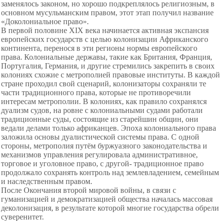
заменялось законом, но хорошо подкреплялось религиозным, в
основном мусульманским правом, этот этап получил название
«Доколониальное право».
В первой половине XIX века начинается активная экспансия
европейских государств с целью колонизации Африканского
континента, перенося в эти регионы нормы европейского
права. Колониальные державы, такие как Британия, Франция,
Португалия, Германия, и другие стремились закрепить в своих
колониях схожие с метрополией правовые институты. В каждой
стране проходил свой сценарий, колонизаторы сохраняли те
части традиционного права, которые не противоречили
интересам метрополии. В колониях, как правило сохранялся
дуализм судов, на ровне с колониальными судами работали
традиционные суды, состоящие из старейшин общин, они
ведали делами только африканцев. Эпоха колониального права
заложила основы дуалистической системы права. С одной
стороны, метрополия путём буржуазного законодательства и
механизмов управления регулировала административное,
торговое и уголовное право, с другой- традиционное право
продолжало сохранять контроль над землевладением, семейным
и наследственным правом.
После Окончания второй мировой войны, в связи с
гуманизацией и демократизацией общества началась массовая
деколонизация, в результате которой многие государства обрели
суверенитет.