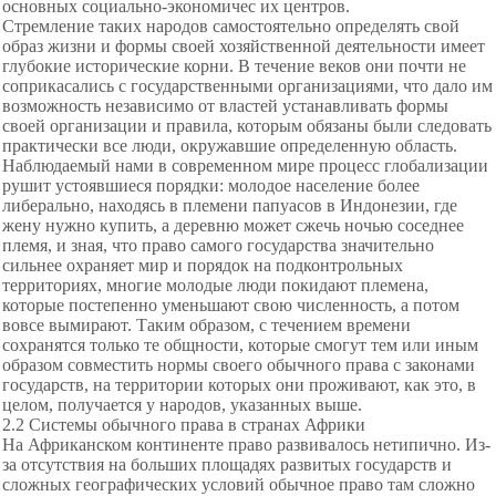
основных социально-экономичес их центров.
Стремление таких народов самостоятельно определять свой
образ жизни и формы своей хозяйственной деятельности имеет
глубокие исторические корни. В течение веков они почти не
соприкасались с государственными организациями, что дало им
возможность независимо от властей устанавливать формы
своей организации и правила, которым обязаны были следовать
практически все люди, окружавшие определенную область.
Наблюдаемый нами в современном мире процесс глобализации
рушит устоявшиеся порядки: молодое население более
либерально, находясь в племени папуасов в Индонезии, где
жену нужно купить, а деревню может сжечь ночью соседнее
племя, и зная, что право самого государства значительно
сильнее охраняет мир и порядок на подконтрольных
территориях, многие молодые люди покидают племена,
которые постепенно уменьшают свою численность, а потом
вовсе вымирают. Таким образом, с течением времени
сохранятся только те общности, которые смогут тем или иным
образом совместить нормы своего обычного права с законами
государств, на территории которых они проживают, как это, в
целом, получается у народов, указанных выше.
2.2 Системы обычного права в странах Африки
На Африканском континенте право развивалось нетипично. Из-
за отсутствия на больших площадях развитых государств и
сложных географических условий обычное право там сложно