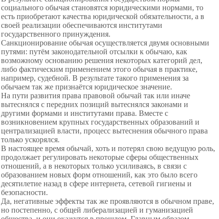
социального обычая становятся юридическими нормами, то
есть приобретают качества юридической обязательности, а в
своей реализации обеспечиваются институтами
государственного принуждения.
Санкционирование обычая осуществляется двумя основными
путями: путём законодательной отсылки к обычаю, как
возможному основанию решения некоторых категорий дел,
либо фактическим применением этого обычая в практике,
например, судебной. В результате такого применения за
обычаем так же признаётся юридическое значение.
На пути развития права правовой обычай так или иначе
вытеснялся с передних позиций вытеснялся законами и
другими формами и институтами права. Вместе с
возникновением крупных государственных образований и
централизацией власти, процесс вытеснения обычного права
только ускорялся.
В настоящее время обычай, хоть и потерял свою ведущую роль,
продолжает регулировать некоторые сферы общественных
отношений, а в некоторых только усиливаясь, в связи с
образованием новых форм отношений, как это было всего
десятилетие назад в сфере интернета, сетевой гигиены и
безопасности.
Да, негативные эффекты так же проявляются в обычном праве,
но постепенно, с общей либерализацией и гуманизацией
общества, и они окажутся в прошлом. Главным образом