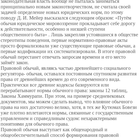
законодательная власть вообще не пыталась заниматься
принципиально новым законотворчеством, не считала своей
задачей определение новых юридических норм, по этому
поводу Д. И. Мейер высказался следующим образом: «Путём
обычая юридическое мировоззрение прокладывает себе дорогу
к действительности, особенно н низшей ступени
общественного быта» . Лишь закрепляя устоявшиеся в обществе
стереотипы поведения, первые нормативно-правовые акты
просто формализовали уже существующие правовые обычаи, а
первые кодификации их систематизировали. В итоге правовой
обычай перестанет отвечать запросам времени и его место
займёт закон.
Правовой обычай, являясь частью древнейшего социального
регулятора- обычая, оставался постоянным спутником развития
права от древнейших времен до его современного вида.
Практически все древние кодексы базируются или
перерабатывают нормы обычного права: законы 12 таблиц,
Законы Хаммурапи. При этом, на примере средневековых
документов, мы можем сделать вывод, что влияние обычного
права на них достаточно велико, хотя, в тех же Кутюмах Бовези
уже плотно вплетаются нормы, связанные с государственным
управлением и справедливым судом: нехарактерными
понятиями для обычного права.
Правовой обычая выступает как общенародный и
общеобеспечительный способ формирования правовой