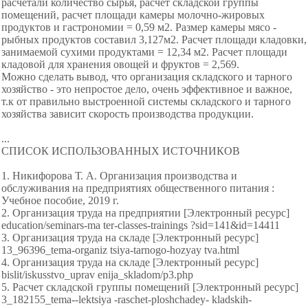
расчетали количество сырья, расчет складской группы
помещений, расчет площади камеры молочно-жировых
продуктов и гастрономии = 0,59 м2. Размер камеры мясо -
рыбных продуктов составил 3,127м2. Расчет площади кладовки,
занимаемой сухими продуктами = 12,34 м2. Расчет площади
кладовой для хранения овощей и фруктов = 2,569.
Можно сделать вывод, что организация складского и тарного
хозяйство - это непростое дело, очень эффективное и важное,
т.к от правильно выстроенной системы складского и тарного
хозяйства зависит скорость производства продукции.
...
СПИСОК ИСПОЛЬЗОВАННЫХ ИСТОЧНИКОВ
1. Никифорова Т. А. Организация производства и
обслуживания на предприятиях общественного питания :
Учебное пособие, 2019 г.
2. Организация труда на предприятии [Электронный ресурс]
education/seminars-ma ter-classes-trainings ?sid=141&id=14411
3. Организация труда на складе [Электронный ресурс]
13_96396_tema-organiz tsiya-tarnogo-hozyay tva.html
4. Организация труда на складе [Электронный ресурс]
bislit/iskusstvo_uprav enija_skladom/p3.php
5. Расчет складской группы помещений [Электронный ресурс]
3_182155_tema--lektsiya -raschet-ploshchadey- kladskih-