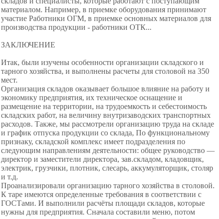
складов и специалисты, которые работают с поступающим
материалом. Например, в приемке оборудования принимают
участие Работники ОГМ, в приемке основных материалов для
производства продукции - работники ОТК...
ЗАКЛЮЧЕНИЕ
Итак, были изучены особенности организации складского и
тарного хозяйства, и выполнены расчеты для столовой на 350
мест.
Организация складов оказывает большое влияние на работу и
экономику предприятия, их техническое оснащение и
размещение на территории, на трудоемкость и себестоимость
складских работ, на величину внутризаводских транспортных
расходов. Также, мы рассмотрели организацию труда на складе
и график отпуска продукции со склада, По функциональному
признаку, складской комплекс имеет подразделения по
следующим направлениям деятельности: общее руководство —
директор и заместители директора, зав.складом, кладовщик,
электрик, грузчики, плотник, слесарь, аккумуляторщик, столяр
и т.д.
Проанализировали организацию тарного хозяйства в столовой.
К таре имеются определенные требования в соответствии с
ГОСТами. И выполнили расчёты площади складов, которые
нужны для предприятия. Сначала составили меню, потом