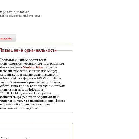
х работ
,
дипломов
,
альность своей работы для
онтакты
Повышение оригинальности
Предлагаем нашим посетителям
воспользоваться бесплатным программным
обеспечением
«StudentHelp»
, которое
позволит вам всего за несколько минут,
выполнить повышение оригинальности
любого файла в формате MS Word. После
такого повышения оригинальности, ваша
работа легко пройдете проверку в системах
антиплагиат вуз, antiplagiat.ru,
РУКОНТЕКСТ, etxt.ru. Программа
«StudentHelp»
работает по уникальной
технологии так, что на внешний вид, файл с
повышенной оригинальностью не
отличается от исходного.