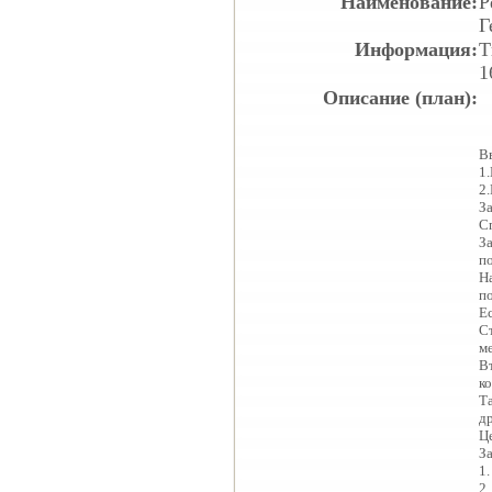
Наименование:
Р
Г
Информация:
Т
1
Описание (план):
В
1
2
З
С
З
п
Н
п
Е
С
м
В
к
Т
д
Ц
З
1
2