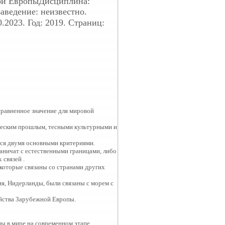
ной ЕвропыДисциплина:
заведение: неизвестно.
.2023. Год: 2019. Страниц:
сравненное значение для мировой
ическим прошлым, тесными культурными и
тся двумя основными критериями.
аничат с естественными границами, либо
 связей .
которые связаны со странами других
ия, Нидерланды, были связаны с морем с
яйства Зарубежной Европы.
ы в мире на современном этапе.