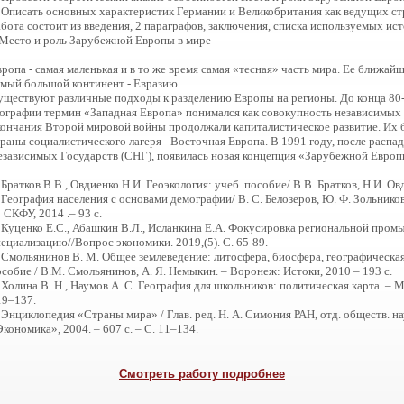
. Описать основных характеристик Германии и Великобритания как ведущих 
бота состоит из введения, 2 параграфов, заключения, списка используемых ис
.Место и роль Зарубежной Европы в мире
ропа - самая маленькая и в то же время самая «тесная» часть мира. Ее ближайш
амый большой континент - Евразию.
уществуют различные подходы к разделению Европы на регионы. До конца 80-х
еографии термин «Западная Европа» понимался как совокупность независимых 
кончания Второй мировой войны продолжали капиталистическое развитие. Их 
траны социалистического лагеря - Восточная Европа. В 1991 году, после расп
езависимых Государств (СНГ), появилась новая концепция «Зарубежной Евро
 Братков В.В., Овдиенко Н.И. Геоэкология: учеб. пособие/ В.В. Братков, Н.И. Овд
 География населения с основами демографии/ В. С. Белозеров, Ю. Ф. Зольников
 СКФУ, 2014 .– 93 с.
. Куценко Е.С., Абашкин В.Л., Исланкина Е.А. Фокусировка региональной про
ециализацию//Вопрос экономики. 2019,(5). С. 65-89.
. Смольянинов В. М. Общее землеведение: литосфера, биосфера, географическа
собие / В.М. Смольянинов, А. Я. Немыкин. – Воронеж: Истоки, 2010 – 193 c.
 Холина В. Н., Наумов А. С. География для школьников: политическая карта. – М.
19–137.
 Энциклопедия «Страны мира» / Глав. ред. Н. А. Симония РАН, отд. обществ. на
кономика», 2004. – 607 с. – С. 11–134.
Смотреть работу подробнее