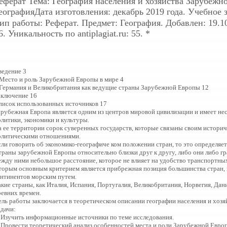
еферат
Тема: География населения и хозяйства Зарубеж
еографияДата изготовления: декабрь 2019 года. Учебное 
ип работы: Реферат. Предмет: География. Добавлен: 19.10
6. Уникальность по antiplagiat.ru: 55. *
ведение 3
.Место и роль Зарубежной Европы в мире 4
.Германия и Великобритания как ведущие страны Зарубежной Европы 12
аключение 16
писок использованных источников 17
арубежная Европа является одним из центров мировой цивилизации и имеет не
олитики, экономики и культуры.
а ее территории сорок суверенных государств, которые связаны своим истор
олитическими отношениями.
сли говорить об экономико-географиче ком положении стран, то это определяе
траны зарубежной Европы относительно близки друг к другу, либо они либо гр
ежду ними небольшое расстояние, которое не влияет на удобство транспортных
торым основным критерием является прибрежная позиция большинства стран, 
онтинентов морским путем.
акие страны, как Италия, Испания, Португалия, Великобритания, Норвегия, Дан
ревних времен.
ель работы заключается в теоретическом описании географии населения и хоз
адачи:
. Изучить информационные источники по теме исследования.
. Провести теоретический анализ особенностей места и роли Зарубежной Европ