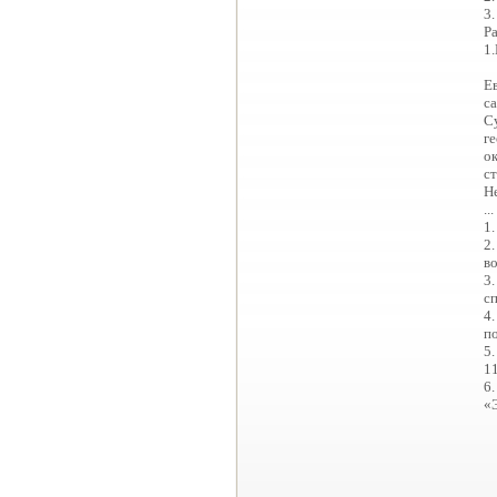
3
Ра
1
Ев
с
С
г
о
с
Н
...
1.
2.
во
3
сп
4
по
5.
1
6.
«Э