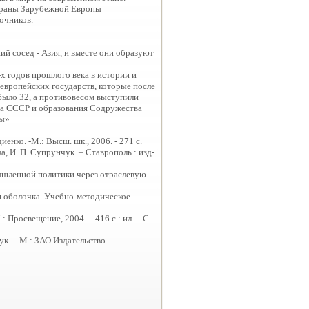
страны Зарубежной Европы
точников.
ий сосед - Азия, и вместе они образуют
 годов прошлого века в истории и
европейских государств, которые после
было 32, а противовесом выступили
ада СССР и образования Содружества
пы»
иенко. -М.: Высш. шк., 2006. - 271 с.
а, И. П. Супрунчук .– Ставрополь : изд-
мышленной политики через отраслевую
я оболочка. Учебно-методическое
: Просвещение, 2004. – 416 с.: ил. – С.
ук. – М.: ЗАО Издательство