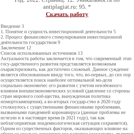
antiplagiat.ru: 95. *
Скачать работу
Введение 3
1. Понятие и сущность инвестиционной деятельности 5
2. Процесс финансового стимулирования инвестиционной
деятельности государством 9
Заключение 12
Список использованных источников 13
Актуальность работы заключается в том, что современный этап
госу-дарственного развития представляется возможным
охарактеризовать, как достаточно сложный. Данное суждение
является обоснованным ввиду того, что, во-первых, до сих пор
осуществляется поиск наиболее оптимальной мо-дели
социально-экономичес ого развития с учетом неизбежного
влияния внешнеэкономических условий (давление со стороны
стран мирового сооб-щества, вынужденная политика
ипмортозамещения), а во-вторых государ-ство в 2020 году
столкнулось с существенными финансовыми проблемами,
вызванными пандемией коронавируса (данные проблемы не
исчезли и в настоящее время (в 2021 году), так как
неблагоприятная эпидемиологическая ситуация сохраняется).
Одним из существенных факторов, оказывающих влияние на
общее со-циально-экономиче кое развитие государства, является