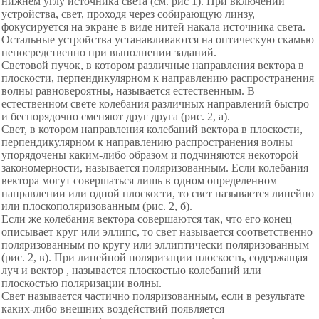
нижнем углу источника света (см. рис 1). При включении
устройства, свет, проходя через собирающую линзу,
фокусируется на экране в виде нитей накала источника света.
Остальные устройства устанавливаются на оптическую скамью
непосредственно при выполнении заданий.
Световой пучок, в котором различные направления вектора в
плоскости, перпендикулярном к направлению распространения
волны равновероятны, называется естественным. В
естественном свете колебания различных направлений быстро
и беспорядочно сменяют друг друга (рис. 2, a).
Свет, в котором направления колебаний вектора в плоскости,
перпендикулярном к направлению распространения волны
упорядочены каким-либо образом и подчиняются некоторой
закономерности, называется поляризованным. Если колебания
вектора могут совершаться лишь в одном определенном
направлении или одной плоскости, то свет называется линейно
или плоскополяризованным (рис. 2, б).
Если же колебания вектора совершаются так, что его конец
описывает круг или эллипс, то свет называется соответственно
поляризованным по кругу или эллиптически поляризованным
(рис. 2, в). При линейной поляризации плоскость, содержащая
луч и вектор , называется плоскостью колебаний или
плоскостью поляризации волны.
Свет называется частично поляризованным, если в результате
каких-либо внешних воздействий появляется