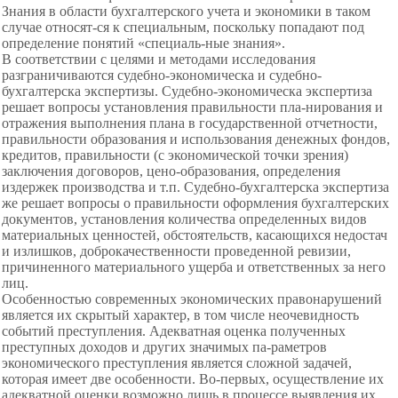
Знания в области бухгалтерского учета и экономики в таком
случае относят-ся к специальным, поскольку попадают под
определение понятий «специаль-ные знания».
В соответствии с целями и методами исследования
разграничиваются судебно-экономическа и судебно-
бухгалтерска экспертизы. Судебно-экономическа экспертиза
решает вопросы установления правильности пла-нирования и
отражения выполнения плана в государственной отчетности,
правильности образования и использования денежных фондов,
кредитов, правильности (с экономической точки зрения)
заключения договоров, цено-образования, определения
издержек производства и т.п. Судебно-бухгалтерска экспертиза
же решает вопросы о правильности оформления бухгалтерских
документов, установления количества определенных видов
материальных ценностей, обстоятельств, касающихся недостач
и излишков, доброкачественности проведенной ревизии,
причиненного материального ущерба и ответственных за него
лиц.
Особенностью современных экономических правонарушений
является их скрытый характер, в том числе неочевидность
событий преступления. Адекватная оценка полученных
преступных доходов и других значимых па-раметров
экономического преступления является сложной задачей,
которая имеет две особенности. Во-первых, осуществление их
адекватной оценки возможно лишь в процессе выявления их