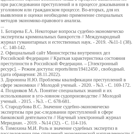
при расследовании преступлений и в процессе доказывания в
уголовном или гражданском процессе. Во-вторых, для их
выявления и оценки необходимо применение специальных
методов экономико-правового анализа.
...
1. Ботарева Е.А. Некоторые вопросы судебно-экономическо
экспертизы криминальных банкротств // Международный
журнал гуманитарных и естественных наук. - 2019. -№11-1 (38).
- С. 140-142.
2. Официальный сайт Министерства внутренних дел
Российской Федерации // Краткая характеристика состояния
преступности в Российской Федерации. – [Электронный
ресурс]. – Режим доступа: reports/item/19412450 , свободный.
(дата обращения: 28.11.2022).
3. Доронина Н.Ю. Проблемы квалификации преступлений в
сфере экономики // Молодой ученый. - 2020. - №3. - С. 169-172.
4. Поздняков М.А. Понятие специальных знаний и их
использование в уго-ловном судопроизводстве // Молодой
ученый. - 2015. - №3. - С. 678-681.
5. Стародубова В.С. Значение судебно-экономическо
экспертизы при рас-следовании преступлений в сфере
банковской деятельности // Научный электронный журнал
Меридиан. - 2019. - №14 (32). - С. 114-116.
6. Тимохина М.И. Роль и значение судебных экспертиз в
расследовании пре-ступлений экономической направленности //