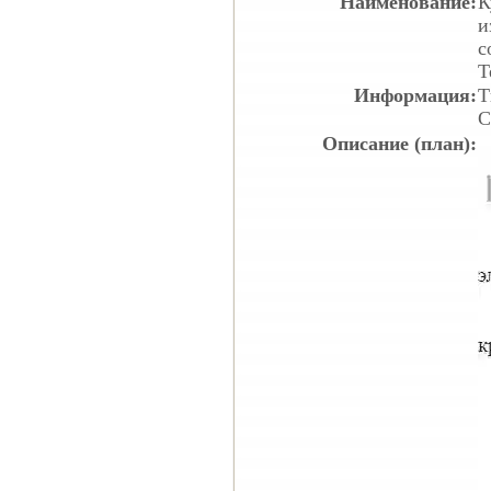
Наименование:
К
и
с
Т
Информация:
Т
С
Описание (план):