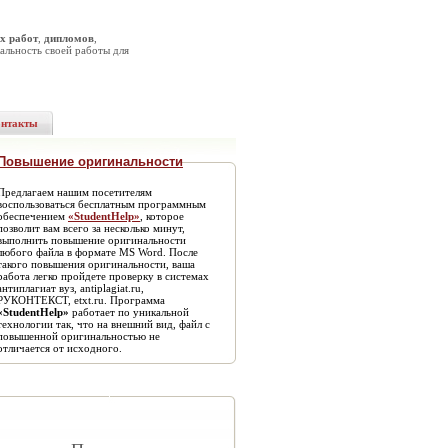
х работ
,
дипломов
,
альность своей работы для
онтакты
Повышение оригинальности
Предлагаем нашим посетителям
воспользоваться бесплатным программным
обеспечением
«StudentHelp»
, которое
позволит вам всего за несколько минут,
выполнить повышение оригинальности
любого файла в формате MS Word. После
такого повышения оригинальности, ваша
работа легко пройдете проверку в системах
антиплагиат вуз, antiplagiat.ru,
РУКОНТЕКСТ, etxt.ru. Программа
«StudentHelp»
работает по уникальной
технологии так, что на внешний вид, файл с
повышенной оригинальностью не
отличается от исходного.