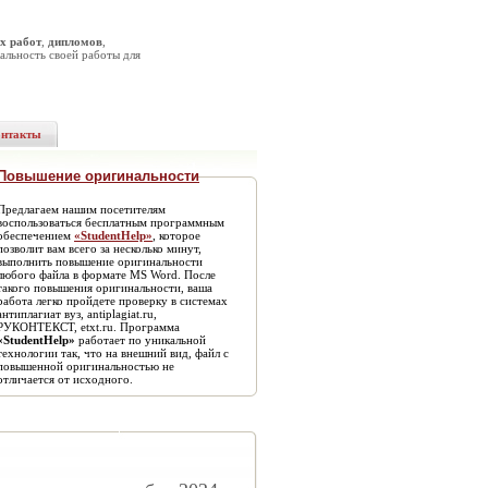
х работ
,
дипломов
,
альность своей работы для
онтакты
Повышение оригинальности
Предлагаем нашим посетителям
воспользоваться бесплатным программным
обеспечением
«StudentHelp»
, которое
позволит вам всего за несколько минут,
выполнить повышение оригинальности
любого файла в формате MS Word. После
такого повышения оригинальности, ваша
работа легко пройдете проверку в системах
антиплагиат вуз, antiplagiat.ru,
РУКОНТЕКСТ, etxt.ru. Программа
«StudentHelp»
работает по уникальной
технологии так, что на внешний вид, файл с
повышенной оригинальностью не
отличается от исходного.