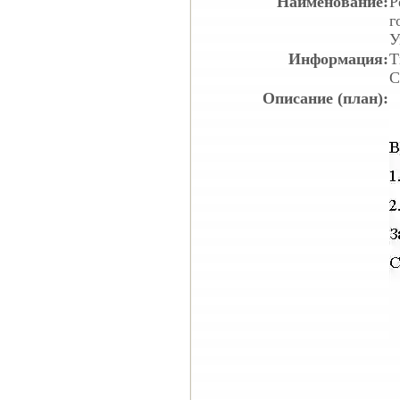
Наименование:
Р
г
У
Информация:
Т
С
Описание (план):