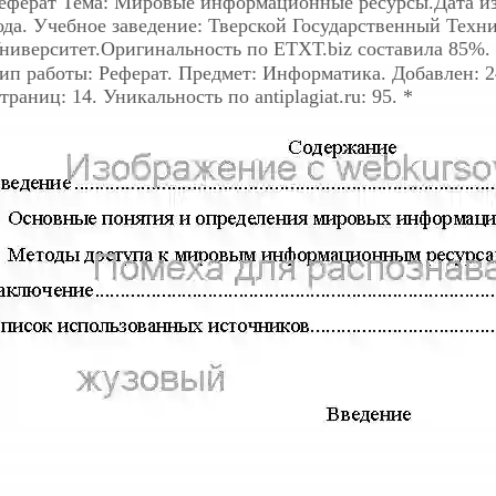
еферат
Тема: Мировые информационные ресурсы.Дата изг
ода. Учебное заведение: Тверской Государственный Техн
ниверситет.Оригинальность по ЕТХТ.biz составила 85%.
ип работы: Реферат. Предмет: Информатика. Добавлен: 24
траниц: 14. Уникальность по antiplagiat.ru: 95. *