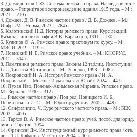
3. Дормидонтов Г. Ф. Система римского права. Наследственное
право. – Репринтное воспроизведение идания 1915 года. – М.:
2021. – 210 с.
4. Дождев, Д. В. Римское частное право / Д. В. Дождев. – М.:
Инфра-М – Норма, 2023. – 784 с.
5. Колотинский Н.Д. История римского права: Курс лекций.
Казань: Типолитография В.В. Вараксина, 1911. – 130 с.
6. Кудинов О. А. Римское право: практикум по курсу. – М:
МЭСИ, 2019. –119 с.
7. Новицкий И. Б. Римское право: учебник. – М.: КНОРУС,
2011. – 304 с.
8. Памятники римского права: Законы 12 таблиц. Институции
Гая. Дигесты Юстиниана. – М.: 3ерцало, 1998. – 608 с.
9. Покровский И. А. История Римского права // И. А.
Покровский. – Москва: Издательство Юрайт, 2024. – 447 с.
10. Пухан Иво, Поленак-Акимовская Мирьяна. Римское право.
М.: Зерцало, 1990. – 312 с.
11. Римское частное право / Под ред. Новицкого И. Б.,
Перетерского И. С. – М.: Юриспруденция, 2005. – 448 с.
12. Санфилиппо, Ч. Курс римского частного права. – М.: БЕК,
2002. – 400 с.
13. Тархов В. А. Римское частное право: учеб. пособ. для юрид.
вузов. Саратов, 1994.
14. Франчози Дж. Институционный курс римского права / отв.
ред. Л.Л. Кофанов. М.: Статут, 2004. – 90 с.