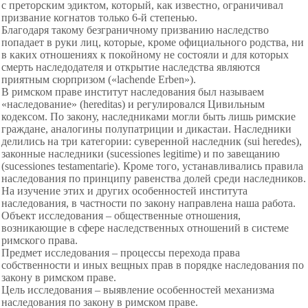
с преторским эдиктом, который, как известно, ограничивал
призвание когнатов только 6-й степенью.
Благодаря такому безграничному призванию наследство
попадает в руки лиц, которые, кроме официального родства, ни
в каких отношениях к покойному не состояли и для которых
смерть наследодателя и открытие наследства являются
приятным сюрпризом («lachende Erben»).
В римском праве институт наследования был называем
«наследование» (hereditas) и регулировался Цивильным
кодексом. По закону, наследниками могли быть лишь римские
граждане, аналогины полупатриции и дикастаи. Наследники
делились на три категории: суверенной наследник (sui heredes),
законные наследники (sucessiones legitime) и по завещанию
(sucessiones testamentarie). Кроме того, устанавливались правила
наследования по принципу равенства долей среди наследников.
На изучение этих и других особенностей института
наследования, в частности по закону направлена наша работа.
Объект исследования – общественные отношения,
возникающие в сфере наследственных отношений в системе
римского права.
Предмет исследования – процессы перехода права
собственности и иных вещных прав в порядке наследования по
закону в римском праве.
Цель исследования – выявление особенностей механизма
наследования по закону в римском праве.