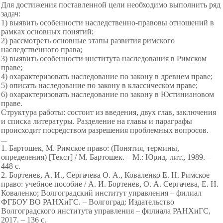
Для достижения поставленной цели необходимо выполнить ряд
задач:
1) выявить особенности наследственно-правовы отношений в
рамках основных понятий;
2) рассмотреть основные этапы развития римского
наследственного права;
3) выявить особенности института наследования в Римском
праве;
4) охарактеризовать наследование по закону в древнем праве;
5) описать наследование по закону в классическом праве;
6) охарактеризовать наследование по закону в Юстиниановом
праве.
Структура работы: состоит из введения, двух глав, заключения
и списка литературы. Разделение на главы и параграфы
происходит посредством разрешения проблемных вопросов.
...
1. Бартошек, М. Римское право: (Понятия, термины,
определения) [Текст] / М. Бартошек. – М.: Юрид. лит., 1989. –
448 с.
2. Бортенев, А. И., Сергачева О. А., Коваленко Е. Н. Римское
право: учебное пособие / А. И. Бортенев, О. А. Сергачева, Е. Н.
Коваленко; Волгоградский институт управления – филиал
ФГБОУ ВО РАНХиГС. – Волгоград: Издательство
Волгоградского института управления – филиала РАНХиГС,
2017. – 136 с.