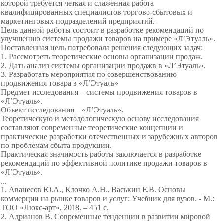
которой требуется четкая и слаженная работа
квалифицированных специалистов торгово-сбытовых и
маркетинговых подразделений предприятий.
Цель данной работы состоит в разработке рекомендаций по
улучшению системы продажи товаров на примере «Л’Этуаль».
Поставленная цель потребовала решения следующих задач:
1. Рассмотреть теоретические основы организации продаж.
2. Дать анализ системы организации продажв в «Л’Этуаль».
3. Разработать мероприятия по совершенствованию
продвижения товара в «Л’Этуаль»
Предмет исследования – системы продвижения товаров в
«Л’Этуаль».
Объект исследования – «Л’Этуаль».
Теоретическую и методологическую основу исследования
составляют современные теоретические концепции и
практические разработки отечественных и зарубежных авторов
по проблемам сбыта продукции.
Практическая значимость работы заключается в разработке
рекомендаций по эффективной политике продажи товаров в
«Л’Этуаль».
...
1. Аванесов Ю.А., Клочко А.Н., Васькин Е.В. Основы
коммерции на рынке товаров и услуг: Учебник для вузов. - М.:
ТОО «Люкс-арт», 2018. – 451 с.
2. Адрианов В. Современные тенденции в развитии мировой