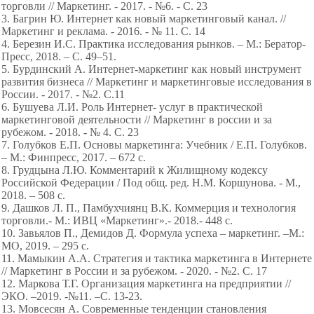
торговли // Маркетинг. - 2017. - №6. - С. 23
3. Багрин Ю. Интернет как новый маркетинговый канал. //
Маркетинг и реклама. - 2016. - № 11. С. 14
4. Березин И.С. Практика исследования рынков. – М.: Бератор-
Пресс, 2018. – С. 49–51.
5. Бурдинский А. Интернет-маркетинг как новый инструмент
развития бизнеса // Маркетинг и маркетинговые исследования в
России. - 2017. - №2. С.11
6. Бушуева Л.И. Роль Интернет- услуг в практической
маркетинговой деятельности // Маркетинг в россии и за
рубежом. - 2018. - № 4. С. 23
7. Голубков Е.П. Основы маркетинга: Учебник / Е.П. Голубков.
– М.: Финпресс, 2017. – 672 с.
8. Грудцына Л.Ю. Комментарий к Жилищному кодексу
Российской Федерации / Под общ. ред. Н.М. Коршунова. - М.,
2018. – 508 с.
9. Дашков Л. П., Памбухчиянц В.К. Коммерция и технология
торговли.- М.: ИВЦ «Маркетинг».- 2018.- 448 с.
10. Завьялов П., Демидов Д. Формула успеха – маркетинг. –М.:
МО, 2019. – 295 с.
11. Мамыкин А.А. Стратегия и тактика маркетинга в Интернете
// Маркетинг в России и за рубежом. - 2020. - №2. С. 17
12. Маркова Т.Г. Организация маркетинга на предприятии //
ЭКО. –2019. -№11. –С. 13-23.
13. Мовсесян А. Современные тенденции становления