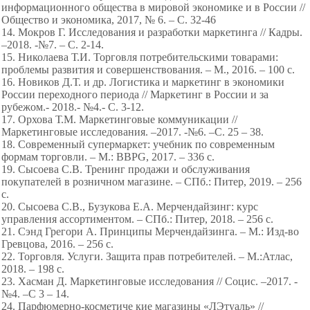
информационного общества в мировой экономике и в России //
Общество и экономика, 2017, № 6. – С. 32-46
14. Мокров Г. Исследования и разработки маркетинга // Кадры.
–2018. -№7. – С. 2-14.
15. Николаева Т.И. Торговля потребительскими товарами:
проблемы развития и совершенствования. – М., 2016. – 100 с.
16. Новиков Д.Т. и др. Логистика и маркетинг в экономики
России переходного периода // Маркетинг в России и за
рубежом.- 2018.- №4.- С. 3-12.
17. Орхова Т.М. Маркетинговые коммуникации //
Маркетинговые исследования. –2017. -№6. –С. 25 – 38.
18. Современный супермаркет: учебник по современным
формам торговли. – М.: BBPG, 2017. – 336 с.
19. Сысоева С.В. Тренинг продажи и обслуживания
покупателей в розничном магазине. – СПб.: Питер, 2019. – 256
с.
20. Сысоева С.В., Бузукова Е.А. Мерчендайзинг: курс
управления ассортиментом. – СПб.: Питер, 2018. – 256 с.
21. Сэнд Грегори А. Принципы Мерчендайзинга. – М.: Изд-во
Гревцова, 2016. – 256 с.
22. Торговля. Услуги. Защита прав потребителей. – М.:Атлас,
2018. – 198 с.
23. Хасман Д. Маркетинговые исследования // Социс. –2017. -
№4. –С 3 – 14.
24. Парфюмерно-косметиче кие магазины «ЛЭтуаль» //