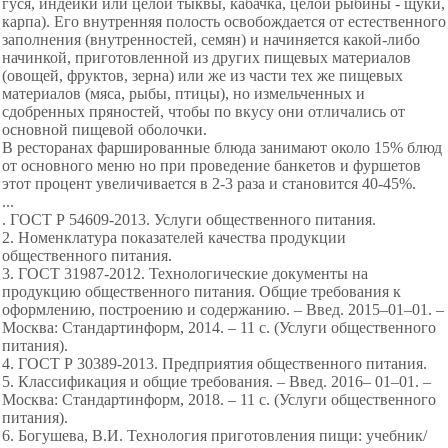
гуся, индейки или целой тыквы, кабачка, целой рыбины - щуки,
карпа). Его внутренняя полость освобождается от естественного
заполнения (внутренностей, семян) и начиняется какой-либо
начинкой, приготовленной из других пищевых материалов
(овощей, фруктов, зерна) или же из части тех же пищевых
материалов (мяса, рыбы, птицы), но измельченных и
сдобренных пряностей, чтобы по вкусу они отличались от
основной пищевой оболочки.
В ресторанах фаршированные блюда занимают около 15% блюд
от основного меню но при проведение банкетов и фуршетов
этот процент увеличивается в 2-3 раза и становится 40-45%.
...
. ГОСТ Р 54609-2013. Услуги общественного питания.
2. Номенклатура показателей качества продукции
общественного питания.
3. ГОСТ 31987-2012. Технологические документы на
продукцию общественного питания. Общие требования к
оформлению, построению и содержанию. – Введ. 2015–01–01. –
Москва: Стандартинформ, 2014. – 11 с. (Услуги общественного
питания).
4. ГОСТ Р 30389-2013. Предприятия общественного питания.
5. Классификация и общие требования. – Введ. 2016– 01–01. –
Москва: Стандартинформ, 2018. – 11 с. (Услуги общественного
питания).
6. Богушева, В.И. Технология приготовления пищи: учебник/