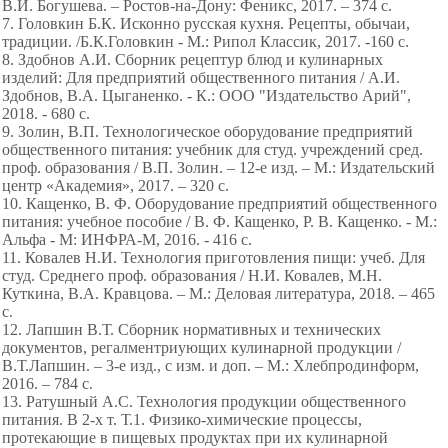
В.И. Богушева. – Ростов-на-Дону: Феникс, 2017. – 374 с.
7. Головкин Б.К. Исконно русская кухня. Рецепты, обычаи,
традиции. /Б.К.Головкин - М.: Рипол Классик, 2017. -160 с.
8. Здобнов А.И. Сборник рецептур блюд и кулинарных
изделий: Для предприятий общественного питания / А.И.
Здобнов, В.А. Цыганенко. - К.: ООО "Издательство Арий",
2018. - 680 с.
9. Золин, В.П. Технологическое оборудование предприятий
общественного питания: учебник для студ. учреждений сред.
проф. образования / В.П. Золин. – 12-е изд. – М.: Издательский
центр «Академия», 2017. – 320 с.
10. Кащенко, В. Ф. Оборудование предприятий общественного
питания: учебное пособие / В. Ф. Кащенко, Р. В. Кащенко. - М.:
Альфа - М: ИНФРА-М, 2016. - 416 с.
11. Ковалев Н.И. Технология приготовления пищи: учеб. Для
студ. Среднего проф. образования / Н.И. Ковалев, М.Н.
Куткина, В.А. Кравцова. – М.: Деловая литература, 2018. – 465
с.
12. Лапшин В.Т. Сборник нормативных и технических
документов, регалментриующих кулинарной продукции /
В.Т.Лапшин. – 3-е изд., с изм. и доп. – М.: Хлебпродинформ,
2016. – 784 с.
13. Ратушный А.С. Технология продукции общественного
питания. В 2-х т. Т.1. Физико-химические процессы,
протекающие в пищевых продуктах при их кулинарной