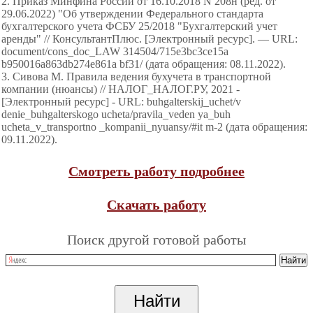
2. Приказ Минфина России от 16.10.2018 N 208н (ред. от
29.06.2022) "Об утверждении Федерального стандарта
бухгалтерского учета ФСБУ 25/2018 "Бухгалтерский учет
аренды" // КонсультантПлюс. [Электронный ресурс]. — URL:
document/cons_doc_LAW 314504/715e3bc3ce15a
b950016a863db274e861a bf31/ (дата обращения: 08.11.2022).
3. Сивова М. Правила ведения бухучета в транспортной
компании (нюансы) // НАЛОГ_НАЛОГ.РУ, 2021 -
[Электронный ресурс] - URL: buhgalterskij_uchet/v
denie_buhgalterskogo ucheta/pravila_veden ya_buh
ucheta_v_transportno _kompanii_nyuansy/#it m-2 (дата обращения:
09.11.2022).
Смотреть работу подробнее
Скачать работу
Поиск другой готовой работы