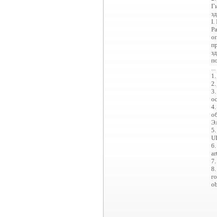
Г
з
I
Р
о
пр
з
п
...
1
2
3.
о
4
об
Э
5.
UR
6.
ar
7
8
го
ob