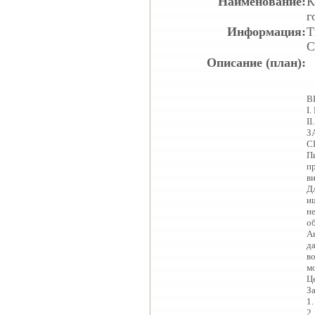
Наименование:
К
г
Информация:
Т
С
Описание (план):
В
I
I
З
С
П
п
в
Д
и
н
о
А
д
во
м
Ц
З
1
2