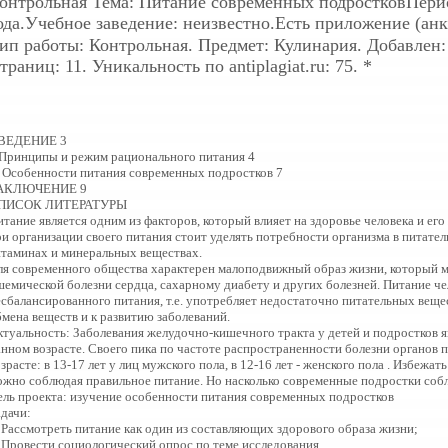
онтрольная
Тема: Питание современных подростковПерио
ода.Учебное заведение: неизвестно.Есть приложение (анк
ип работы: Контрольная. Предмет: Кулинария. Добавлен: 1
траниц: 11. Уникальность по antiplagiat.ru: 75. *
ВЕДЕНИЕ 3
. Принципы и режим рационального питания 4
I. Особенности питания современных подростков 7
АКЛЮЧЕНИЕ 9
ПИСОК ЛИТЕРАТУРЫ
итание является одним из факторов, который влияет на здоровье человека и ег
ри организации своего питания стоит уделять потребности организма в питате
итаминах и минеральных веществах.
ля современного общества характерен малоподвижный образ жизни, который 
шемической болезни сердца, сахарному диабету и других болезней. Питание ч
есбалансированного питания, т.е. употребляет недостаточно питательных вещ
бмена веществ и к развитию заболеваний.
ктуальность: Заболевания желудочно-кишечного тракта у детей и подростков 
анном возрасте. Своего пика по частоте распространенности болезни органов
зрасте: в 13-17 лет у лиц мужского пола, в 12-16 лет - женского пола . Избеж
ожно соблюдая правильное питание. Но насколько современные подростки соб
ель проекта: изучение особенности питания современных подростков
адачи:
. Рассмотреть питание как один из составляющих здорового образа жизни;
. Провести социологический опрос по теме исследования.