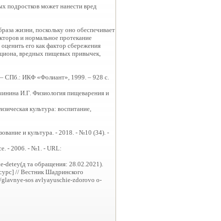
ых подростков может нанести вред
раза жизни, поскольку оно обеспечивает
кторов и нормальное протекание
о оценить его как фактор сбережения
рациона, вредных пищевых привычек,
– СПб.: ИКФ «Фолиант», 1999. – 928 с.
учинина И.Г. Физиология пищеварения и
изическая культура: воспитание,
вание и культура. - 2018. - №10 (34). -
 - 2006. - №1. - URL:
-detey(д та обращения: 28.02.2021).
сурс] // Вестник Шадринского
/glavnye-sos avlyayuschie-zdorovo o-