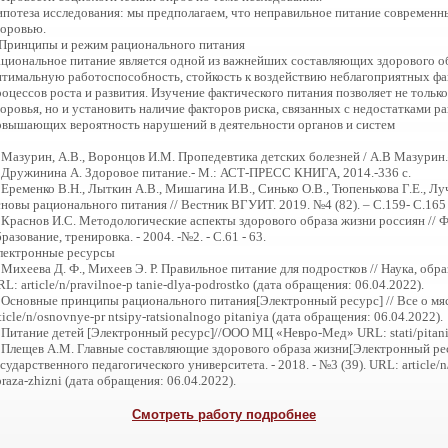
ипотеза исследования: мы предполагаем, что неправильное питание современн
доровью.
. Принципы и режим рационального питания
ациональное питание является одной из важнейших составляющих здорового об
птимальную работоспособность, стойкость к воздействию неблагоприятных фа
оцессов роста и развития. Изучение фактического питания позволяет не тольк
доровья, но и установить наличие факторов риска, связанных с недостатками 
овышающих вероятность нарушений в деятельности органов и систем
. Мазурин, А.В., Воронцов И.М. Пропедевтика детских болезней / А.В Мазурин.
. Дружинина А. Здоровое питание.- М.: АСТ-ПРЕСС КНИГА, 2014.-336 с.
 Еременко В.Н., Лыткин А.В., Мишагина И.В., Синько О.В., Тюпенькова Г.Е., Л
сновы рационального питания // Вестник ВГУИТ. 2019. №4 (82). – С.159- С.165
. Краснов И.С. Методологические аспекты здорового образа жизни россиян // Ф
разование, тренировка. - 2004. -№2. - С.61 - 63.
лектронные ресурсы
 Михеева Д. Ф., Михеев Э. Р. Правильное питание для подростков // Наука, образо
L: article/n/pravilnoe-p tanie-dlya-podrostko (дата обращения: 06.04.2022).
 Основные принципы рационального питания[Электронный ресурс] // Все о мясе.
ticle/n/osnovnye-pr ntsipy-ratsionalnogo pitaniya (дата обращения: 06.04.2022).
. Питание детей [Электронный ресурс]//ООО МЦ «Невро-Мед» URL: stati/pitanie
. Плещев А.М. Главные составляющие здорового образа жизни[Электронный ре
сударственного педагогического университета. - 2018. - №3 (39). URL: article/n
raza-zhizni (дата обращения: 06.04.2022).
Смотреть работу подробнее