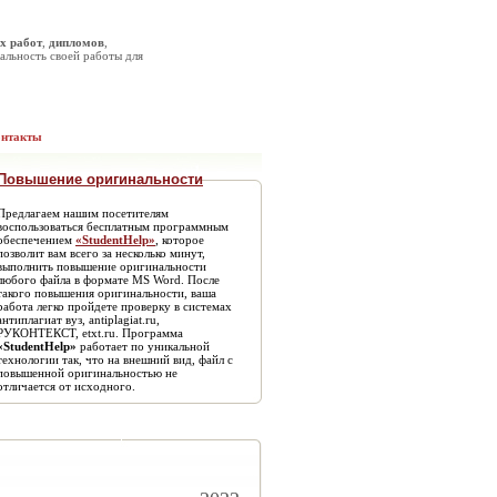
х работ
,
дипломов
,
альность своей работы для
онтакты
Повышение оригинальности
Предлагаем нашим посетителям
воспользоваться бесплатным программным
обеспечением
«StudentHelp»
, которое
позволит вам всего за несколько минут,
выполнить повышение оригинальности
любого файла в формате MS Word. После
такого повышения оригинальности, ваша
работа легко пройдете проверку в системах
антиплагиат вуз, antiplagiat.ru,
РУКОНТЕКСТ, etxt.ru. Программа
«StudentHelp»
работает по уникальной
технологии так, что на внешний вид, файл с
повышенной оригинальностью не
отличается от исходного.