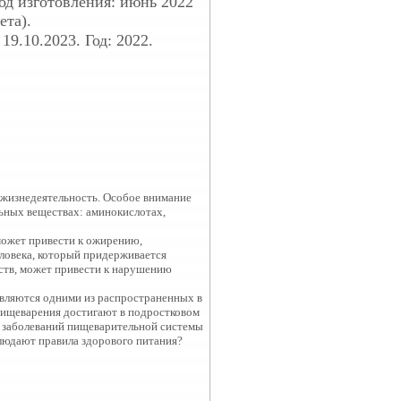
д изготовления: июнь 2022
ета).
9.10.2023. Год: 2022.
о жизнедеятельность. Особое внимание
льных веществах: аминокислотах,
может привести к ожирению,
еловека, который придерживается
еств, может привести к нарушению
являются одними из распространенных в
 пищеварения достигают в подростковом
ать заболеваний пищеварительной системы
людают правила здорового питания?