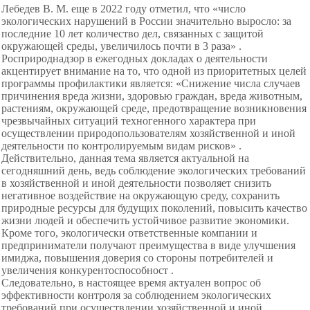
Лебедев В. М. еще в 2022 году отметил, что «число
экологических нарушений в России значительно выросло: за
последние 10 лет количество дел, связанных с защитой
окружающей среды, увеличилось почти в 3 раза» .
Росприроднадзор в ежегодных докладах о деятельности
акцентирует внимание на то, что одной из приоритетных целей
программы профилактики является: «Снижение числа случаев
причинения вреда жизни, здоровью граждан, вреда животным,
растениям, окружающей среде, предотвращение возникновения
чрезвычайных ситуаций техногенного характера при
осуществлении природопользователям хозяйственной и иной
деятельности по контролируемым видам рисков» .
Действительно, данная тема является актуальной на
сегодняшний день, ведь соблюдение экологических требований
в хозяйственной и иной деятельности позволяет снизить
негативное воздействие на окружающую среду, сохранить
природные ресурсы для будущих поколений, повысить качество
жизни людей и обеспечить устойчивое развитие экономики.
Кроме того, экологически ответственные компании и
предприниматели получают преимущества в виде улучшения
имиджа, повышения доверия со стороны потребителей и
увеличения конкурентоспособност .
Следовательно, в настоящее время актуален вопрос об
эффективности контроля за соблюдением экологических
требований при осуществлении хозяйственной и иной