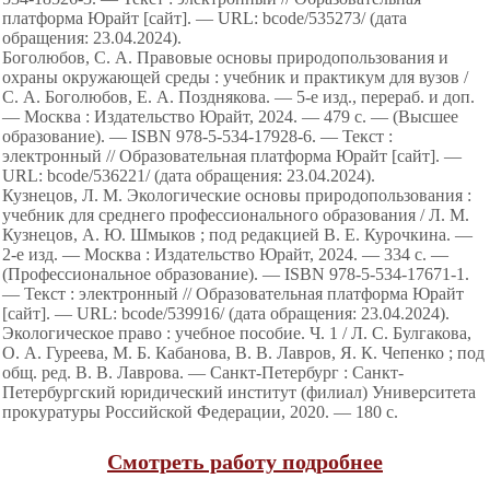
платформа Юрайт [сайт]. — URL: bcode/535273/ (дата
обращения: 23.04.2024).
Боголюбов, С. А. Правовые основы природопользования и
охраны окружающей среды : учебник и практикум для вузов /
С. А. Боголюбов, Е. А. Позднякова. — 5-е изд., перераб. и доп.
— Москва : Издательство Юрайт, 2024. — 479 с. — (Высшее
образование). — ISBN 978-5-534-17928-6. — Текст :
электронный // Образовательная платформа Юрайт [сайт]. —
URL: bcode/536221/ (дата обращения: 23.04.2024).
Кузнецов, Л. М. Экологические основы природопользования :
учебник для среднего профессионального образования / Л. М.
Кузнецов, А. Ю. Шмыков ; под редакцией В. Е. Курочкина. —
2-е изд. — Москва : Издательство Юрайт, 2024. — 334 с. —
(Профессиональное образование). — ISBN 978-5-534-17671-1.
— Текст : электронный // Образовательная платформа Юрайт
[сайт]. — URL: bcode/539916/ (дата обращения: 23.04.2024).
Экологическое право : учебное пособие. Ч. 1 / Л. С. Булгакова,
О. А. Гуреева, М. Б. Кабанова, В. В. Лавров, Я. К. Чепенко ; под
общ. ред. В. В. Лаврова. — Санкт-Петербург : Санкт-
Петербургский юридический институт (филиал) Университета
прокуратуры Российской Федерации, 2020. — 180 с.
Смотреть работу подробнее