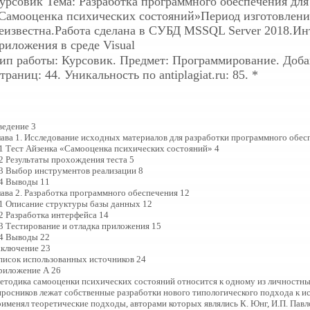
урсовик
Тема: Разработка программного обеспечения для
Самооценка психических состояний»Период изготовления
еизвестна.Работа сделана в СУБД MSSQL Server 2018.Ин
риложения в среде Visual
ип работы: Курсовик. Предмет: Программирование. Добавл
траниц: 44. Уникальность по antiplagiat.ru: 85. *
ведение 3
лава 1. Исследование исходных материалов для разработки программного обес
.1 Тест Айзенка «Самооценка психических состояний» 4
.2 Результаты прохождения теста 5
.3 Выбор инструментов реализации 8
.4 Выводы 11
лава 2. Разработка программного обеспечения 12
.1 Описание структуры базы данных 12
.2 Разработка интерфейса 14
.3 Тестирование и отладка приложения 15
.4 Выводы 22
аключение 23
писок использованных источников 24
риложение А 26
етодика самооценки психических состояний относится к одному из личностны
просников лежат собственные разработки нового типологического подхода к ис
именял теоретические подходы, авторами которых являлись К. Юнг, И.П. Павлов