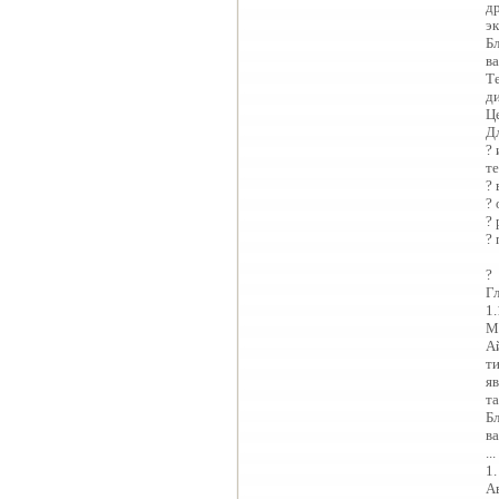
д
э
Б
в
Т
д
Ц
Д
?
т
?
?
?
?
?
Г
1
М
А
т
яв
т
Б
в
...
1
Ав