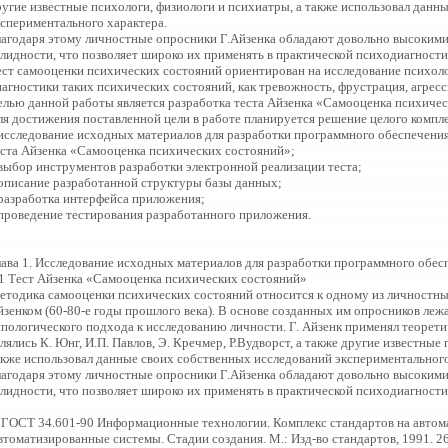
ругие известные психологи, физиологи и психиатры, а также использовал данн
кспериментального характера.
лагодаря этому личностные опросники Г.Айзенка обладают довольно высоким
алидности, что позволяет широко их применять в практической психодиагности
ест самооценки психических состояний ориентирован на исследование психоло
иагностики таких психических состояний, как тревожность, фрустрация, агресс
елью данной работы является разработка теста Айзенка «Самооценка психичес
ля достижения поставленной цели в работе планируется решение целого компле
 исследование исходных материалов для разработки программного обеспечения
еста Айзенка «Самооценка психических состояний»;
 выбор инструментов разработки электронной реализации теста;
 описание разработанной структуры базы данных;
 разработка интерфейса приложения;
 проведение тестирования разработанного приложения.
лава 1. Исследование исходных материалов для разработки программного обес
.1 Тест Айзенка «Самооценка психических состояний»
етодика самооценки психических состояний относится к одному из личностных
йзенком (60-80-е годы прошлого века). В основе созданных им опросников леж
ипологического подхода к исследованию личности. Г. Айзенк применял теорет
лялись К. Юнг, И.П. Павлов, Э. Кречмер, Р.Вудворст, а также другие известные
акже использовал данные своих собственных исследований экспериментального
лагодаря этому личностные опросники Г.Айзенка обладают довольно высоким
алидности, что позволяет широко их применять в практической психодиагности
. ГОСТ 34.601-90 Информационные технологии. Комплекс стандартов на автом
томатизированные системы. Стадии создания. М.: Изд-во стандартов, 1991. 26