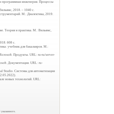
и программная инженерия. Процессы
Вильямс, 2018. – 1040 с.
струментарий. М.: Диалектика, 2019.
ие. Теория и практика. М.: Вильямс,
018. 608 с.
тика: учебник для бакалавров. М.:
crosoft. Продукты. URL: ru-ru/server-
soft. Документация. URL: ru-
ual Studio. Системы для автоматизации
2.05.2022).
але новых технологий. URL:
 указанного.