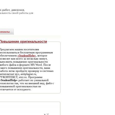
х работ
,
дипломов
,
альность своей работы для
онтакты
Повышение оригинальности
Предлагаем нашим посетителям
воспользоваться бесплатным программным
обеспечением
«StudentHelp»
, которое
позволит вам всего за несколько минут,
выполнить повышение оригинальности
любого файла в формате MS Word. После
такого повышения оригинальности, ваша
работа легко пройдете проверку в системах
антиплагиат вуз, antiplagiat.ru,
РУКОНТЕКСТ, etxt.ru. Программа
«StudentHelp»
работает по уникальной
технологии так, что на внешний вид, файл с
повышенной оригинальностью не
отличается от исходного.