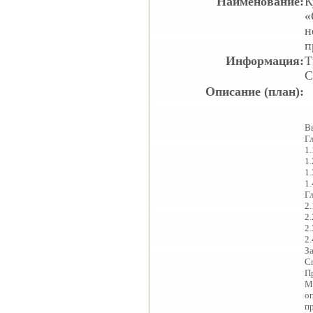
Наименование:
К
«
н
п
Информация:
Т
С
Описание (план):
В
Г
1
1
1
1
Г
2
2
2
2
З
С
П
М
о
пр