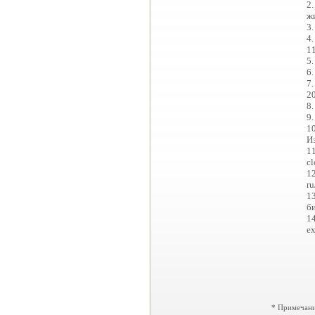
2
ж
3.
4.
11
5.
6.
7.
20
8.
9.
10
И
11
cl
1
ru
13
би
1
ex
* Примечани