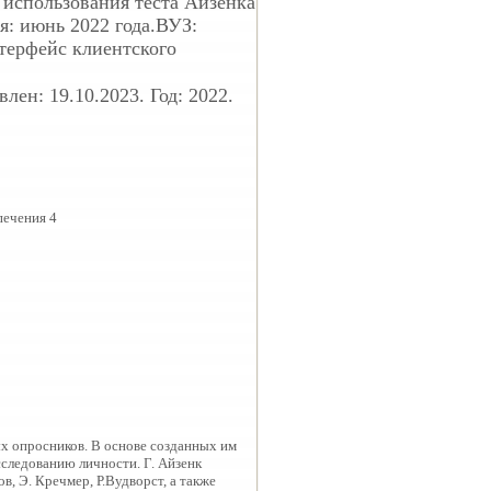
 использования теста Айзенка
: июнь 2022 года.ВУЗ:
терфейс клиентского
ен: 19.10.2023. Год: 2022.
печения 4
х опросников. В основе созданных им
следованию личности. Г. Айзенк
, Э. Кречмер, Р.Вудворст, а также