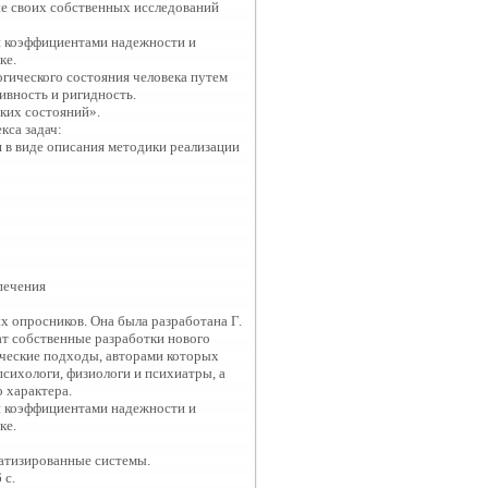
ые своих собственных исследований
и коэффициентами надежности и
ке.
гического состояния человека путем
ивность и ригидность.
ких состояний».
кса задач:
 в виде описания методики реализации
печения
 опросников. Она была разработана Г.
ат собственные разработки нового
ические подходы, авторами которых
 психологи, физиологи и психиатры, а
 характера.
и коэффициентами надежности и
ке.
атизированные системы.
 c.