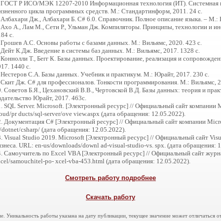
. ГОСТ Р ИСО/МЭК 12207-2010 Информационная технология (ИТ). Системная 
изненного цикла программных средств. М.: Стандартинформ, 2011. 24 c.
 Албахари Дж., Албахари Б. C# 6.0. Справочник. Полное описание языка. – М.: 
 Ахо А., Лам М., Сети Р., Ульман Дж. Компиляторы. Принципы, технологии и ин
84 с.
 Грошев А.С. Основы работы с базами данных. М.: Вильямс, 2020. 423 с.
 Дейт К.Дж. Введение в системы баз данных. М.: Вильямс, 2017. 1328 с.
 Коннолли Т., Бегг К. Базы данных. Проектирование, реализация и сопровожден
17. 1440 с.
 Нестеров С.А. Базы данных. Учебник и практикум. М.: Юрайт, 2017. 230 с.
 Скит Дж. C# для профессионалов. Тонкости программирования. М.: Вильямс, 2
. Советов Б.Я., Цехановский В.В., Чертовской В.Д. Базы данных: теория и прак
здательство Юрайт, 2017. 463с.
. SQL Server. Microsoft. [Электронный ресурс] // Официальный сайт компании Mi
oud/pr ducts/sql-server/ove view.aspx (дата обращения: 12.05.2022).
2. Документация C# [Электронный ресурс] // Официальный сайт компании Micro
/dotnet/csharp/ (дата обращения: 12.05.2022).
. Visual Studio 2019. Microsoft [Электронный ресурс] // Официальный сайт Vis
знеса. URL: en-us/downloads/downl ad-visual-studio-vs. spx. (дата обращения: 1
4. Самоучитель по Excel VBA [Электронный ресурс] // Официальный сайт журн
cel/samouchitel-po- xcel-vba-453.html (дата обращения: 12.05.2022).
Смотреть работу подробнее
Скачать работу
е. Уникальность работы указана на дату публикации, текущее значение может отличаться от