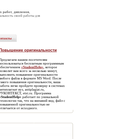
х работ
,
дипломов
,
альность своей работы для
онтакты
Повышение оригинальности
Предлагаем нашим посетителям
воспользоваться бесплатным программным
обеспечением
«StudentHelp»
, которое
позволит вам всего за несколько минут,
выполнить повышение оригинальности
любого файла в формате MS Word. После
такого повышения оригинальности, ваша
работа легко пройдете проверку в системах
антиплагиат вуз, antiplagiat.ru,
РУКОНТЕКСТ, etxt.ru. Программа
«StudentHelp»
работает по уникальной
технологии так, что на внешний вид, файл с
повышенной оригинальностью не
отличается от исходного.