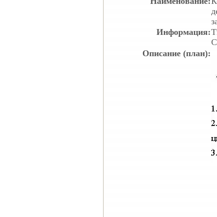
Наименование:
К
д
з
Информация:
Т
С
Описание (план):