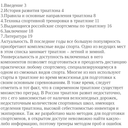
1.Введение 3
2.История развития триатлона 4
3.Правила и основные направления триатлона 8
4.Техника спортивной тренировки в триатлоне 11
5.Выдающиеся российские спортсмены по триатлону 16
6.Заключение 18
7.Литература 19
Актуальность. В последние годы все большую популярность
приобретают комплексные виды спорта. Одно из ведущих мест
в этом списка занимает триатлон – летний и зимний.
Универсальность и доступность включенных в него
компонентов позволяет подготовиться и преодолеть дистанцию
практически любому спортсмену, специализирующемуся в
одном из смежных видов спорта. Многие из них используют
старты в триатлоне во время межсезонья для подготовки к
своим основным соревнованиям. В тоже время, следует
отметить и тот факт, что в современном триатлоне существует
множество преград. В России триатлон развит недостаточно,
это с его зависимостью от наличия велосипедных дорожек,
недостаточным количеством спортивных школ, имеющих
отделения триатлона, высокой себестоимостью инвентаря и
экипировки. Так же разработано мало методик для подготовки
спортсменов, в открытом доступе невозможно найти какую–
либо информацию, поэтому тренеры методом проб и ошибок