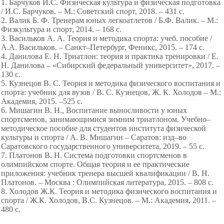
1. Барчуков И.С. Физическая культура и физическая подготовка
/ И.С. Барчуков. – М.: Советский спорт, 2018. – 431 c.
2. Валик Б. Ф. Тренерам юных легкоатлетов / Б.Ф. Валик. – М.:
Физкультура и спорт, 2014. – 168 с.
3. Васильков А. А. Теория и методика спорта: учеб. пособие /
А.А. Васильков. – Санкт–Петербург, Феникс, 2015. – 174 с.
4. Данилова Е. Н. Триатлон: теория и практика тренировки / Е.
Н. Данилова – «Сибирский федеральный университет», 2017. –
130 с.
5. Кузнецов В. С. Теория и методика физического воспитания и
спорта: учебник для вузов / В. С. Кузнецов, Ж. К. Холодов – М.:
Академия, 2015. –525 с.
6. Мишагин В. Н., Воспитание выносливости у юных
спортсменов, занимающимися зимним триатлоном. Учебно–
методическое пособие для студентов института физической
культуры и спорта / А. В. Мишагин – Саратов: изд–во
Саратовского государственного университета, 2019. – 55 с.
7. Платонов В. Н. Система подготовки спортсменов в
олимпийском спорте. Общая теория и ее практические
приложения: учебник тренера высшей квалификации / В. Н.
Платонов. – Москва : Олимпийская литература, 2015. – 808 с.
8. Холодов Ж.К. Теория и методика физического воспитания и
спорта / Ж.К. Холодов, В.С. Кузнецов. – М.: Академия, 2011. –
480 с.