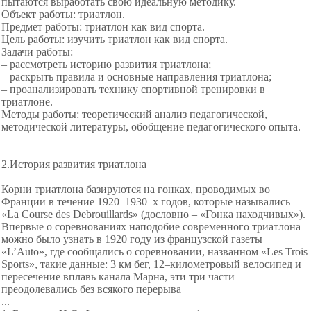
пытаются выработать свою идеальную методику.
Объект работы: триатлон.
Предмет работы: триатлон как вид спорта.
Цель работы: изучить триатлон как вид спорта.
Задачи работы:
– рассмотреть историю развития триатлона;
– раскрыть правила и основные направления триатлона;
– проанализировать технику спортивной тренировки в
триатлоне.
Методы работы: теоретический анализ педагогической,
методической литературы, обобщение педагогического опыта.
2.История развития триатлона
Корни триатлона базируются на гонках, проводимых во
Франции в течение 1920–1930–х годов, которые назывались
«La Course des Debrouillards» (дословно – «Гонка находчивых»).
Впервые о соревнованиях наподобие современного триатлона
можно было узнать в 1920 году из французской газеты
«L’Auto», где сообщались о соревновании, названном «Les Trois
Sports», такие данные: 3 км бег, 12–километровый велосипед и
пересечение вплавь канала Марна, эти три части
преодолевались без всякого перерыва
...