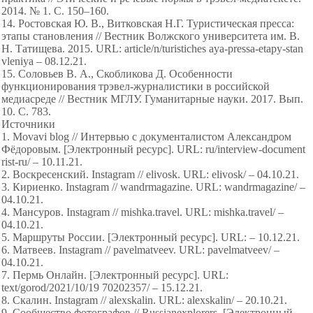
2014. № 1. С. 150–160.
14. Ростовская Ю. В., Витковская Н.Г. Туристическая пресса:
этапы становления // Вестник Волжского университета им. В.
Н. Татищева. 2015. URL: article/n/turistiches aya-pressa-etapy-stan
vleniya – 08.12.21.
15. Соловьев В. А., Скобликова Д. Особенности
функционирования трэвел-журналистики в российской
медиасреде // Вестник МГЛУ. Гуманитарные науки. 2017. Вып.
10. С. 783.
Источники
1. Movavi blog // Интервью с документалистом Александром
Фёдоровым. [Электронный ресурс]. URL: ru/interview-document
rist-ru/ – 10.11.21.
2. Воскресенский. Instagram // elivosk. URL: elivosk/ – 04.10.21.
3. Кириенко. Instagram // wandrmagazine. URL: wandrmagazine/ –
04.10.21.
4. Мансуров. Instagram // mishka.travel. URL: mishka.travel/ –
04.10.21.
5. Маршруты России. [Электронный ресурс]. URL: – 10.12.21.
6. Матвеев. Instagram // pavelmatveev. URL: pavelmatveev/ –
04.10.21.
7. Пермь Онлайн. [Электронный ресурс]. URL:
text/gorod/2021/10/19 70202357/ – 15.12.21.
8. Скалин. Instagram // alexskalin. URL: alexskalin/ – 20.10.21.
9. Сообщество фотографов // Russianexplorers. [Электронный