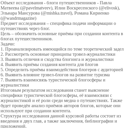
Объект исследования - блоги путешественников - Павла
Матвеева (@pavelmatveev), Илии Воскресенского (@elivosk),
Эльнара Мансурова (@mishka.travel), Романа Кириенко
(@wandrmagazine)
Предмет исследования – cпецифика подачи информации о
путешествиях через блог.
Цель – обозначить основные приёмы при создании контента в
блогах путешественников.
Задачи:
1. Проанализировать имеющийся по теме теоретический задел
2. Рассмотреть основные принципы трэвел-журналистики
3. Выявить отличия и сходства блогинга и журналистики
4. Выявить приёмы создания контента для блогов
5. Определить приёмы взаимодействия блогеров с аудиторией
6. Выявить влияние трэвел-блогов на развитие туризма
7. Выявить взаимосвязь туристической блогосферы и
журналистики
Итоговым результатом исследования станет выяснение
специфики туристической блогосферы, её взаимосвязи с
журналистикой и её роли среди медиа о путешествиях. Также
будет проведён анализ приёмов авторов блогов, которые они
используют при создании контента.
Структура исследования данной курсовой работы состоит из
введения и двух глав, а также заключения, библиографии и
приложений.