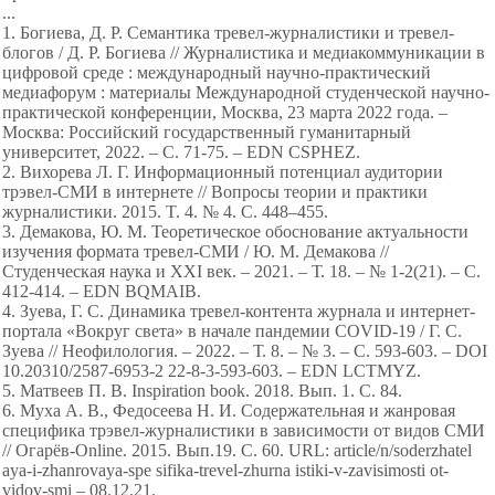
...
1. Богиева, Д. Р. Семантика тревел-журналистики и тревел-
блогов / Д. Р. Богиева // Журналистика и медиакоммуникации в
цифровой среде : международный научно-практический
медиафорум : материалы Международной студенческой научно-
практической конференции, Москва, 23 марта 2022 года. –
Москва: Российский государственный гуманитарный
университет, 2022. – С. 71-75. – EDN CSPHEZ.
2. Вихорева Л. Г. Информационный потенциал аудитории
трэвел-СМИ в интернете // Вопросы теории и практики
журналистики. 2015. T. 4. № 4. С. 448–455.
3. Демакова, Ю. М. Теоретическое обоснование актуальности
изучения формата тревел-СМИ / Ю. М. Демакова //
Студенческая наука и XXI век. – 2021. – Т. 18. – № 1-2(21). – С.
412-414. – EDN BQMAIB.
4. Зуева, Г. С. Динамика тревел-контента журнала и интернет-
портала «Вокруг света» в начале пандемии COVID-19 / Г. С.
Зуева // Неофилология. – 2022. – Т. 8. – № 3. – С. 593-603. – DOI
10.20310/2587-6953-2 22-8-3-593-603. – EDN LCTMYZ.
5. Матвеев П. В. Inspiration book. 2018. Вып. 1. С. 84.
6. Муха А. В., Федосеева Н. И. Содержательная и жанровая
специфика трэвел-журналистики в зависимости от видов СМИ
// Огарёв-Online. 2015. Вып.19. С. 60. URL: article/n/soderzhatel
aya-i-zhanrovaya-spe sifika-trevel-zhurna istiki-v-zavisimosti ot-
vidov-smi – 08.12.21.