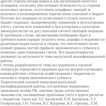
другой стороны весьма важна и для организаций-налогопл
тельщиков, поскольку обеспечивает безопасность со стороны
налоговых органов, отсутствием штрафных санкций за
неполное и несвоевременное перечисление платежей в бюджет.
Поэтому все операции по исчислению и уплате налогов в
бюджет подлежат своевременному отражению в бухгалтерском
учете с учетом всех изменений в бухгалтерском и налоговом
законодательстве на дату внесения соответствующей операции.
В противном случае, организациям необходимо будет в
требовательном порядке уплатить пени, штрафы и недоимки по
различным видам налогов и сборов, что обеспечивает более
низкий уровень чистой прибыли экономического субъекта и
возможно даже блокировка счетов. Все вышеупомянутое
указывает на актуальность темы выпускной квалификационной
работы.
Степень разработанности темы исследования в научной
литературе определяется широким кругом авторов изучающих
взаимодействие субъектов хозяйствования с бюджетом по
налогам и сборам экономического субъекта.
Теоретической основой написания выпускной
квалификационной работы, построенные нормативно-
правовыми актами РФ, научные труды отечественных
экономистов, посвященные проблемам учета и аудита расчетов
с бюджетом, таких как Л.Г. Басовский, Е.Н. Басовская, Л.Т.
Гиляровская, Г.Н. Гогина, В.Г. Когденко, В.Е. Орехова, Л.М.