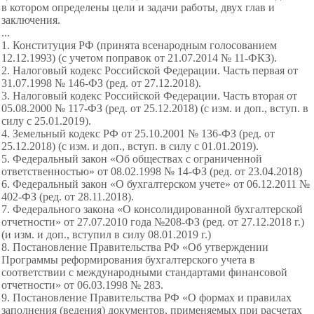
в котором определены цели и задачи работы, двух глав и
заключения.
...
1. Конституция РФ (принята всенародным голосованием
12.12.1993) (с учетом поправок от 21.07.2014 № 11-ФКЗ).
2. Налоговый кодекс Российской Федерации. Часть первая от
31.07.1998 № 146-ФЗ (ред. от 27.12.2018).
3. Налоговый кодекс Российской Федерации. Часть вторая от
05.08.2000 № 117-ФЗ (ред. от 25.12.2018) (с изм. и доп., вступ. в
силу с 25.01.2019).
4. Земельный кодекс РФ от 25.10.2001 № 136-ФЗ (ред. от
25.12.2018) (с изм. и доп., вступ. в силу с 01.01.2019).
5. Федеральный закон «Об обществах с ограниченной
ответственностью» от 08.02.1998 № 14-ФЗ (ред. от 23.04.2018)
6. Федеральный закон «О бухгалтерском учете» от 06.12.2011 №
402-ФЗ (ред. от 28.11.2018).
7. Федерального закона «О консолидированной бухгалтерской
отчетности» от 27.07.2010 года №208-ФЗ (ред. от 27.12.2018 г.)
(и изм. и доп., вступил в силу 08.01.2019 г.)
8. Постановление Правительства РФ «Об утверждении
Программы реформирования бухгалтерского учета в
соответствии с международными стандартами финансовой
отчетности» от 06.03.1998 № 283.
9. Постановление Правительства РФ «О формах и правилах
заполнения (ведения) документов, применяемых при расчетах