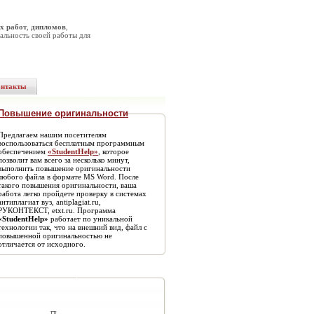
х работ
,
дипломов
,
альность своей работы для
онтакты
Повышение оригинальности
Предлагаем нашим посетителям
воспользоваться бесплатным программным
обеспечением
«StudentHelp»
, которое
позволит вам всего за несколько минут,
выполнить повышение оригинальности
любого файла в формате MS Word. После
такого повышения оригинальности, ваша
работа легко пройдете проверку в системах
антиплагиат вуз, antiplagiat.ru,
РУКОНТЕКСТ, etxt.ru. Программа
«StudentHelp»
работает по уникальной
технологии так, что на внешний вид, файл с
повышенной оригинальностью не
отличается от исходного.