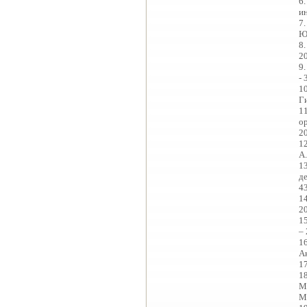
6
и
7.
Юр
8.
20
9.
- 
10
Ги
11
ор
20
1
А
1
де
43
14
20
15
– 
16
А
17
1
М
М