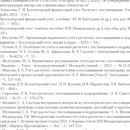
. Приказ Минфина РФ от 13.06.1995 N 49 (ред. от 08.11.2010) "Об утверждени
нвентаризации имущества и финансовых обязательств"
 Алексеева, Г. И. Бухгалтерский финансовый учет. Расчеты с поставщиками. Уче
айт, 2022. - 216 c.
 Бухгалтерский финансовый учет: учебник / Ю. И. Бахтурина [и др.]; под ред.
21. — 505 с.
 Бухгалтерский учет: учебное пособие/ П.Я. Папковская [и др.]; под общ. ред. 
328 с.
. Ветлугин, Р.С. Организация первичного учёта расчётов с поставщиками и под
рфанова // Бухгалтерский учет, анализ и аудит. – 2023. – 34 с.
. Голова, Е. Е. Особенности учета и анализа расчетов с поставщиками и подр
ганизации / Е. Е. Голова, М. А. Афанасьева, Н. Л. Сысоев // Электронный нау
21. – № 4(23). – С. 11.
2. Желтухина, М. А. Нормативное регулирование учета расчетов с поставщикам
. Нардина. — Текст : непосредственный // Молодой ученый. — 2021. — № 11 (9
3. Ипатова, Е.Л. Учет расчетов с покупателями и поставщиками организации, м
биторской и кредиторской задолженности / Е.Л. Ипатова [Текст]// Актуальные
 - С. 137-141.
. Козлова, Е.П. Бухгалтерский учет / Е.П. Козлова, Н.В. Парашутин, Т.Н. Бабченк
21. - 464 c.
. Сиротина, Л. В. Учет расчетов с поставщиками и подрядчиками / Л. В. Сироти
2021. – № 55. – С. 576-579.
. Мешков, С. А. Система внутреннего контроля за учетом расчетов с поставщи
ктуальные проблемы и перспективы развития экономики: российский и зарубежны
. Муллинова, С.А. Учет расчетов с поставщиками и подрядчиками / С.А. Муллино
8. Медведская, Т.К. Методические особенности учета расчетов с поставщиками 
едведская // Лучшая научная статья 2021. Сборник статей XXI Международног
ЦНС «Наука и Просвещение» — №1. – С. 147-151.