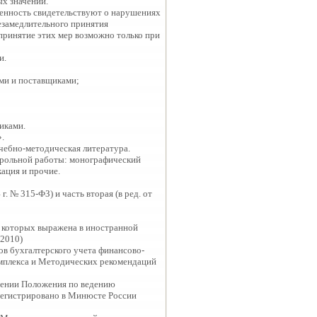
ых значений.
женность свидетельствуют о нарушениях
езамедлительного принятия
принятие этих мер возможно только при
и.
ами и поставщиками;
иками.
.
чебно-методическая литература.
трольной работы: монографический
кация и прочие.
г. № 315-ФЗ) и часть вторая (в ред. от
ь которых выражена в иностранной
.2010)
ов бухгалтерского учета финансово-
омплекса и Методических рекомендаций
ждении Положения по ведению
арегистрировано в Минюсте России