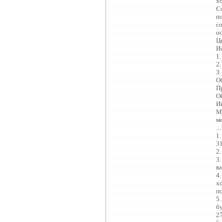
х
С
п
с
о
Ц
И
1
2
3
О
П
О
И
М
ме
...
1.
31
2
3
ва
4
х
п
5
б
2