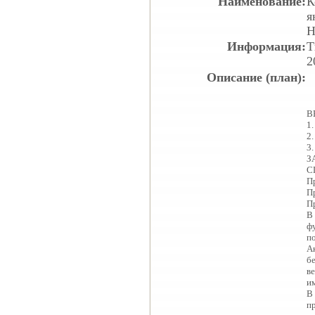
Наименование:
К
я
Н
Информация:
Т
2
Описание (план):
В
1
2
3
З
С
П
П
П
В
ф
п
А
б
в
и
В
п