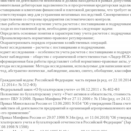
озяйствен ой деятельности неизбежна и должна находиться в рамках допустим
омнительная дебиторская задолженность и просроченная кредиторская задол
оставщиками и клиентами финансовой и платежной дисциплины, что требует н
оответствующих мер для устранения негативных последствий. Своевременное 
существлении со стороны предприятия систематического контроля.
елью работы является изучение учета расчетов с поставщиками и подрядчикам
сходя из поставленной цели, необходимо решить следующие задачи:
. Определить основные понятия и характеристику учета расчетов с подрядчик
. Проанализировать нормативно-правовое регулирование;
. Охарактеризовать порядок отражения хозяйственных операций.
бъект исследования – расчеты с поставщиками и подрядчиками.
редмет исследования – особенности учета расчетов с поставщиками и подрядч
бъект наблюдения – общество с ограниченной ответственностью «Лидер-НСК»
нформационная база работы представляет собой нормативно-правовые акты, у
етоды исследования: Методы исследования, используемые для написания кон
тод, абстрактно-логически , наблюдение, анализ, синтез, обобщение, классифи
 Гражданский кодекс Российской Федерации: часть первая (в ред. от 22.10.2014 
.12.2014 г. № 512-ФЗ)
. Федеральный закон «О бухгалтерском учете» от 06.12.2011 г. № 402-ФЗ
. Положение по бухгалтерскому учету «Учет активов и обязательств, стоимост
люте» ПБУ 3/2006. Приказ Минфина РФ от 27.11 2006 г. № 154н (ред. от 24.12
. Приказ Минсельхоза России от 13.06.2001 N 654 "Об утверждении Плана счет
озяйствен ой деятельности предприятий и организаций агропромышленного к
о его применению"
. Приказ Минфина России от 29.07.1998 N 34н (ред. от 11.04.2018) "Об утвер
ухгалтерского учета и бухгалтерской отчетности в Российской Федерации" (З
7.08.1998 N 1598)