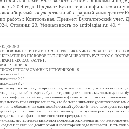
онтрольная
Тема: Учет расчетов с поставщиками и подря
нварь 2024 года. Предмет: Бухгалтерский финансовый уч
овосибирский государственный аграрный университет.Е
ип работы: Контрольная. Предмет: Бухгалтерский учёт. До
024. Страниц: 23. Уникальность по antiplagiat.ru: 40. *
ВЕДЕНИЕ 3
. ОСНОВНЫЕ ПОНЯТИЯ И ХАРАКТЕРИСТИКА УЧЕТА РАСЧЕТОВ С ПОСТ
. НОРМАТИВНО-ПРАВОВОЕ РЕГУЛИРОВАНИЕ УЧЕТА РАСЧЕТОС С ПОСТ
. ПРАКТИЧЕСКАЯ ЧАСТЬ 15
АКЛЮЧЕНИЕ 18
ПИСОК ИСПОЛЬЗОВАННЫХ ИСТОЧНИКОВ 19
риложение 1 22
риложение 2 23
риложение 3 24
 настоящее время ни одна организация, независимо от ведомственной принадл
ункционировать без ведения бухгалтерского учета, поскольку только данные б
олную информацию об имущественном и финансовом состоянии организации.
ктуальность темы опирается на то, что большое внимание уделяется расчетам 
ез них не обходится ни один хозяйственный субъект. В настоящее время все пр
едения бухгалтерского учета, так как только данные бухгалтерского учета об
мущественном и финансовом состоянии предприятия.
 условиях нестабильной рыночной экономики риск неоплаты или несвоевременн
риводит к появлению дебиторской и кредиторской задолженности. Часть этой 