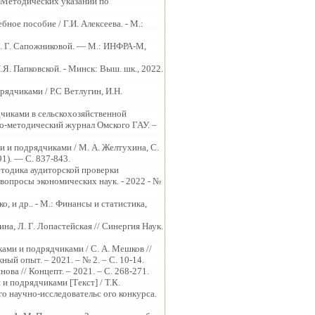
и Методических указаний по
бное пособие / Г.И. Алексеева. - М.:
 Н. Г. Сапожниковой. — М.: ИНФРА-М,
П.Я. Папковской. - Минск: Выш. шк., 2022.
рядчиками / Р.С Ветлугин, И.Н.
ядчиками в сельскохозяйственной
чно-методический журнал Омского ГАУ. –
и и подрядчиками / М. А. Желтухина, С.
1). — С. 837-843.
етодика аудиторской проверки
 вопросы экономических наук. - 2022 - №
о, и др.. - М.: Финансы и статистика,
на, Л. Г. Лопастейская // Синергия Наук.
ками и подрядчиками / С. А. Мешков //
й опыт. – 2021. – № 2. – С. 10-14.
ва // Концепт. – 2021. – С. 268-271.
и подрядчиками [Текст] / Т.К.
о научно-исследовательс ого конкурса.