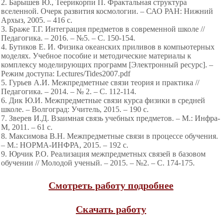
2. Барышев Ю., Теерикорпи П. Фрактальная структура
вселенной. Очерк развития космологии. – САО РАН: Нижний
Архыз, 2005. – 416 с.
3. Браже Т.Г. Интеграция предметов в современной школе //
Педагогика. – 2016. – №5. – С. 150-154.
4. Бутиков Е. И. Физика океанских приливов в компьютерных
моделях. Учебное пособие и методические материалы к
комплексу моделирующих программ [Электронный ресурс]. –
Режим доступа: Lectures/Tides2007.pdf
5. Гурьев А.И. Межпредметные связи теория и практика //
Педагогика. – 2014. – № 2. – С. 112-114.
6. Дик Ю.И. Межпредметные связи курса физики в средней
школе. – Волгоград: Учитель, 2015. – 190 с.
7. Зверев И.Д. Взаимная связь учебных предметов. – М.: Инфра-
М, 2011. – 61 с.
8. Максимова В.Н. Межпредметные связи в процессе обучения.
– М.: НОРМА-ИНФРА, 2015. – 192 с.
9. Юрчик Р.О. Реализация межпредметных связей в базовом
обучении // Молодой ученый. – 2015. – №2. – С. 174-175.
Смотреть работу подробнее
Скачать работу