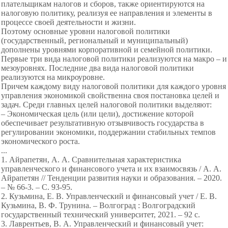
плательщикам налогов и сборов, также ориентируются на
налоговую политику, реализуя ее направления и элементы в
процессе своей деятельности и жизни.
Поэтому основные уровни налоговой политики
(государственный, региональный и муниципальный)
дополнены уровнями корпоративной и семейной политики.
Первые три вида налоговой политики реализуются на макро – и
мезоуровнях. Последние два вида налоговой политики
реализуются на микроуровне.
Причем каждому виду налоговой политики для каждого уровня
управления экономикой свойственна своя постановка целей и
задач. Среди главных целей налоговой политики выделяют:
– Экономическая цель (или цели), достижение которой
обеспечивает результативную отзывчивость государства в
регулировании экономики, поддержании стабильных темпов
экономического роста.
...
1. Айрапетян, А. А. Сравнительная характеристика
управленческого и финансового учета и их взаимосвязь / А. А.
Айрапетян // Тенденции развития науки и образования. – 2020.
– № 66-3. – С. 93-95.
2. Кузьмина, Е. В. Управленческий и финансовый учет / Е. В.
Кузьмина, В. Ф. Трунина. – Волгоград : Волгоградский
государственный технический университет, 2021. – 92 с.
3. Лаврентьев, В. А. Управленческий и финансовый учет: