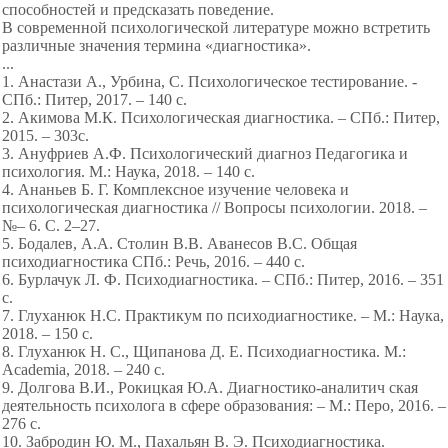
способностей и предсказать поведение.
В современной психологической литературе можно встретить
различные значения термина «диагностика».
...
1. Анастази А., Урбина, С. Психологическое тестирование. -
СПб.: Питер, 2017. – 140 с.
2. Акимова М.К. Психологическая диагностика. – СПб.: Питер,
2015. – 303с.
3. Ануфриев А.Ф. Психологический диагноз Педагогика и
психология. М.: Наука, 2018. – 140 с.
4. Ананьев Б. Г. Комплексное изучение человека и
психологическая диагностика // Вопросы психологии. 2018. –
№– 6. С. 2–27.
5. Бодалев, А.А. Столин В.В. Аванесов В.С. Общая
психодиагностика СПб.: Речь, 2016. – 440 с.
6. Бурлачук Л. Ф. Психодиагностика. – СПб.: Питер, 2016. – 351
с.
7. Глуханюк Н.С. Практикум по психодиагностике. – М.: Наука,
2018. – 150 с.
8. Глуханюк Н. С., Щипанова Д. Е. Психодиагностика. М.:
Academia, 2018. – 240 с.
9. Долгова В.И., Рокицкая Ю.А. Диагностико-аналитич ская
деятельность психолога в сфере образования: – М.: Перо, 2016. –
276 с.
10. Забродин Ю. М., Пахальян В. Э. Психодиагностика.