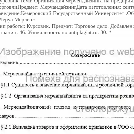
урсовик
Тема: Организация мерчендайзинга на предприя
орговлиПредмет: МерчандайзингДата изготовления: сентя
аведение:Кемеровский Государственный Университет .Об
Леруа Мерлен».
ип работы: Курсовик. Предмет: Торговое дело. Добавлен: 
траниц: 46. Уникальность по antiplagiat.ru: 30. *