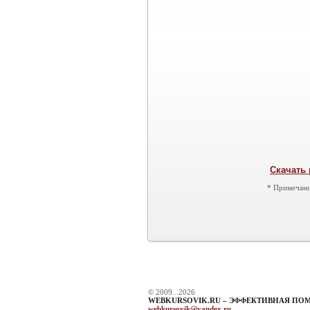
Скачать 
* Примечани
© 2009...2026
WEBKURSOVIK.RU – ЭФФЕКТИВНАЯ ПО
webkursovik@yandex.ru