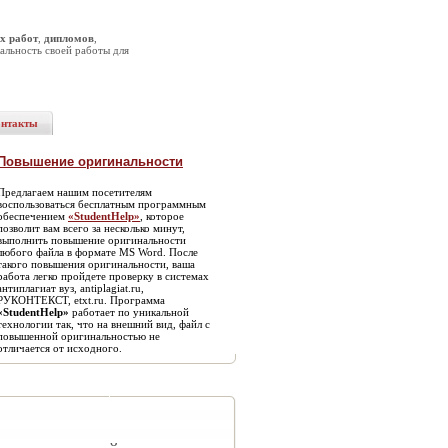
х работ
,
дипломов
,
альность своей работы для
онтакты
Повышение оригинальности
Предлагаем нашим посетителям
воспользоваться бесплатным программным
обеспечением
«StudentHelp»
, которое
позволит вам всего за несколько минут,
выполнить повышение оригинальности
любого файла в формате MS Word. После
такого повышения оригинальности, ваша
работа легко пройдете проверку в системах
антиплагиат вуз, antiplagiat.ru,
РУКОНТЕКСТ, etxt.ru. Программа
«StudentHelp»
работает по уникальной
технологии так, что на внешний вид, файл с
повышенной оригинальностью не
отличается от исходного.