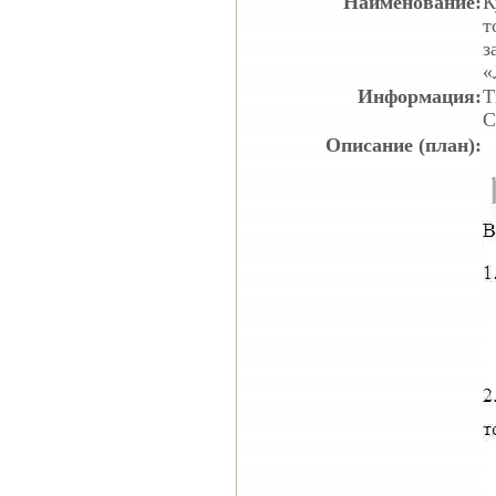
Наименование:
К
т
з
«
Информация:
Т
С
Описание (план):