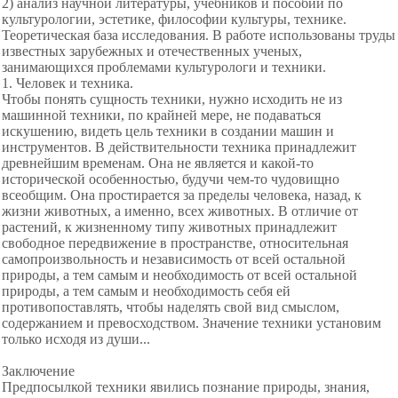
2) анализ научной литературы, учебников и пособий по
культурологии, эстетике, философии культуры, технике.
Теоретическая база исследования. В работе использованы труды
известных зарубежных и отечественных ученых,
занимающихся проблемами культурологи и техники.
1. Человек и техника.
Чтобы понять сущность техники, нужно исходить не из
машинной техники, по крайней мере, не подаваться
искушению, видеть цель техники в создании машин и
инструментов. В действительности техника принадлежит
древнейшим временам. Она не является и какой-то
исторической особенностью, будучи чем-то чудовищно
всеобщим. Она простирается за пределы человека, назад, к
жизни животных, а именно, всех животных. В отличие от
растений, к жизненному типу животных принадлежит
свободное передвижение в пространстве, относительная
самопроизвольность и независимость от всей остальной
природы, а тем самым и необходимость от всей остальной
природы, а тем самым и необходимость себя ей
противопоставлять, чтобы наделять свой вид смыслом,
содержанием и превосходством. Значение техники установим
только исходя из души...
Заключение
Предпосылкой техники явились познание природы, знания,