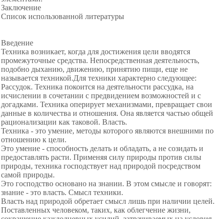
Заключение
Список использованной литературы
Введение
Техника возникает, когда для достижения цели вводятся
промежуточные средства. Непосредственная деятельность,
подобно дыханию, движению, принятию пищи, еще не
называется техникой.Для техники характерно следующее:
Рассудок. Техника покоится на деятельности рассудка, на
исчислении в сочетании с предвидением возможностей и с
догадками. Техника оперирует механизмами, превращает свои
данные в количества и отношения. Она является частью общей
рационализации как таковой. Власть.
Техника - это умение, методы которого являются внешними по
отношению к цели.
Это умение - способность делать и обладать, а не созидать и
предоставлять расти. Применяя силу природы против силы
природы, техника господствует над природой посредством
самой природы.
Это господство основано на знании. В этом смысле и говорят:
знание - это власть. Смысл техники.
Власть над природой обретает смысл лишь при наличии целей.
Поставленных человеком, таких, как облегчение жизни,
сокращение каждодневных усилий, затрачиваемых на условия