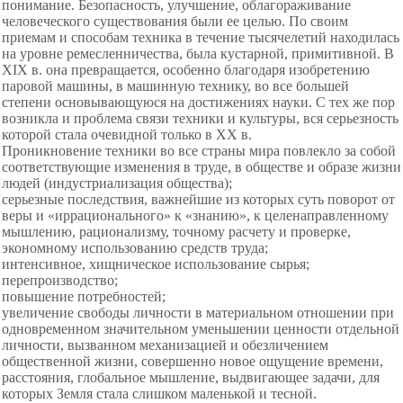
понимание. Безопасность, улучшение, облагораживание
человеческого существования были ее целью. По своим
приемам и способам техника в течение тысячелетий находилась
на уровне ремесленничества, была кустарной, примитивной. В
XIX в. она превращается, особенно благодаря изобретению
паровой машины, в машинную технику, во все большей
степени основывающуюся на достижениях науки. С тех же пор
возникла и проблема связи техники и культуры, вся серьезность
которой стала очевидной только в XX в.
Проникновение техники во все страны мира повлекло за собой
соответствующие изменения в труде, в обществе и образе жизни
людей (индустриализация общества);
серьезные последствия, важнейшие из которых суть поворот от
веры и «иррационального» к «знанию», к целенаправленному
мышлению, рационализму, точному расчету и проверке,
экономному использованию средств труда;
интенсивное, хищническое использование сырья;
перепроизводство;
повышение потребностей;
увеличение свободы личности в материальном отношении при
одновременном значительном уменьшении ценности отдельной
личности, вызванном механизацией и обезличением
общественной жизни, совершенно новое ощущение времени,
расстояния, глобальное мышление, выдвигающее задачи, для
которых Земля стала слишком маленькой и тесной.