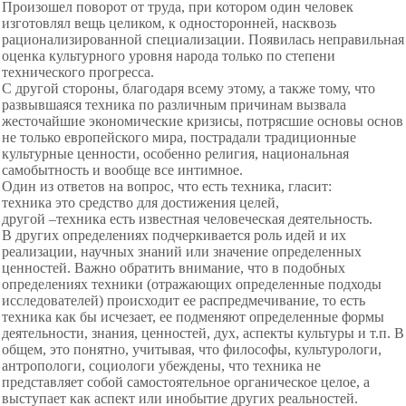
Произошел поворот от труда, при котором один человек
изготовлял вещь целиком, к односторонней, насквозь
рационализированной специализации. Появилась неправильная
оценка культурного уровня народа только по степени
технического прогресса.
С другой стороны, благодаря всему этому, а также тому, что
развывшаяся техника по различным причинам вызвала
жесточайшие экономические кризисы, потрясшие основы основ
не только европейского мира, пострадали традиционные
культурные ценности, особенно религия, национальная
самобытность и вообще все интимное.
Один из ответов на вопрос, что есть техника, гласит:
техника это средство для достижения целей,
другой –техника есть известная человеческая деятельность.
В других определениях подчеркивается роль идей и их
реализации, научных знаний или значение определенных
ценностей. Важно обратить внимание, что в подобных
определениях техники (отражающих определенные подходы
исследователей) происходит ее распредмечивание, то есть
техника как бы исчезает, ее подменяют определенные формы
деятельности, знания, ценностей, дух, аспекты культуры и т.п. В
общем, это понятно, учитывая, что философы, культурологи,
антропологи, социологи убеждены, что техника не
представляет собой самостоятельное органическое целое, а
выступает как аспект или инобытие других реальностей.