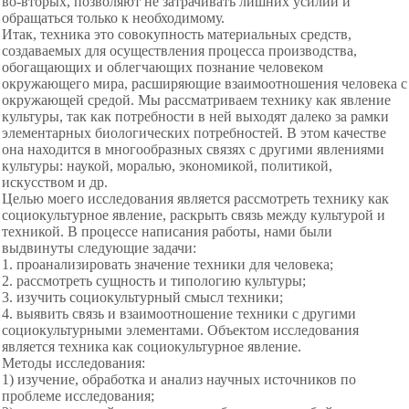
во-вторых, позволяют не затрачивать лишних усилий и
обращаться только к необходимому.
Итак, техника это совокупность материальных средств,
создаваемых для осуществления процесса производства,
обогащающих и облегчающих познание человеком
окружающего мира, расширяющие взаимоотношения человека с
окружающей средой. Мы рассматриваем технику как явление
культуры, так как потребности в ней выходят далеко за рамки
элементарных биологических потребностей. В этом качестве
она находится в многообразных связях с другими явлениями
культуры: наукой, моралью, экономикой, политикой,
искусством и др.
Целью моего исследования является рассмотреть технику как
социокультурное явление, раскрыть связь между культурой и
техникой. В процессе написания работы, нами были
выдвинуты следующие задачи:
1. проанализировать значение техники для человека;
2. рассмотреть сущность и типологию культуры;
3. изучить социокультурный смысл техники;
4. выявить связь и взаимоотношение техники с другими
социокультурными элементами. Объектом исследования
является техника как социокультурное явление.
Методы исследования:
1) изучение, обработка и анализ научных источников по
проблеме исследования;