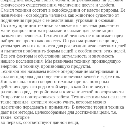
физического существования, увеличение досуга и удобств.
Смысл техники состоит в освобождении от власти природы. Ее
назначение - освободить человека как животное существо от
подчинения природе с ее бедствиями, угрозами и оковами.
Поэтому принцип техники заключается в целенаправленном
манипулировании материалами и силами для реализации
назначения человека. Технический человек не принимает пред
найденное просто как оно есть. Он рассматривает вещи под
углом зрения и их ценности для реализации человеческих целей
и пытается приблизить формы вещей к особенности этих целей.
Все эти факторы и обусловили актуальность и значимость
нашего исследования. Мы различаем технику, производящую
энергию, и технику, производящую продукты.
Техникой мы называем всякое оперирование материалами и
силами природы для получения полезных вещей и эффектов.
Лишь по аналогии говорят о технике при планомерных
действиях другого рода в той мере, в какой они ведут к
различного рода устройствам и к механической повторяемости.
Открытие и повторяющаяся работа. Техническими мы называем
такие правила, которым можно учить, которые можно
идентично передавать и применять. В качестве теории техника
дает нам методы, целесообразные для достижения цели, т.е.
такие, которые,
во-первых, соответствуют данной вещи,