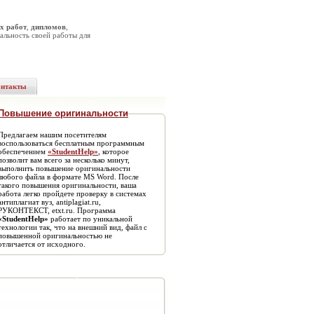
х работ
,
дипломов
,
альность своей работы для
онтакты
Повышение оригинальности
Предлагаем нашим посетителям
воспользоваться бесплатным программным
обеспечением
«StudentHelp»
, которое
позволит вам всего за несколько минут,
выполнить повышение оригинальности
любого файла в формате MS Word. После
такого повышения оригинальности, ваша
работа легко пройдете проверку в системах
антиплагиат вуз, antiplagiat.ru,
РУКОНТЕКСТ, etxt.ru. Программа
«StudentHelp»
работает по уникальной
технологии так, что на внешний вид, файл с
повышенной оригинальностью не
отличается от исходного.