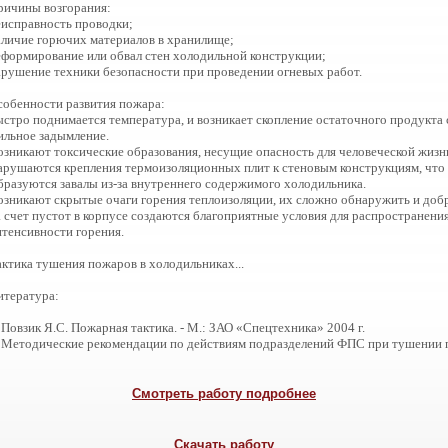
ричины возгорания:
еисправность проводки;
аличие горючих материалов в хранилище;
еформирование или обвал стен холодильной конструкции;
арушение техники безопасности при проведении огневых работ.
собенности развития пожара:
ыстро поднимается температура, и возникает скопление остаточного продукта 
ильное задымление.
озникают токсические образования, несущие опасность для человеческой жизн
арушаются крепления термоизоляционных плит к стеновым конструкциям, что 
бразуются завалы из-за внутреннего содержимого холодильника.
озникают скрытые очаги горения теплоизоляции, их сложно обнаружить и добр
а счет пустот в корпусе создаются благоприятные условия для распространени
нтенсивности горения.
актика тушения пожаров в холодильниках...
итература:
 Повзик Я.С. Пожарная тактика. - М.: ЗАО «Спецтехника» 2004 г.
. Методические рекомендации по действиям подразделений ФПС при тушении п
Смотреть работу подробнее
Скачать работу