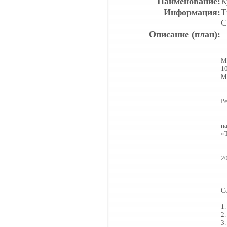
Наименование:
К
Информация:
Т
С
Описание (план):
М
1
М
Р
на
«
20
С
1
2
3