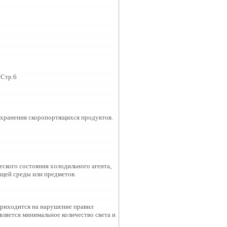
 Стр.6
охранения скоропортящихся продуктов.
еского состояния холодильного агента,
щей среды или предметов.
 приходится на нарушение правил
вляется минимальное количество света и