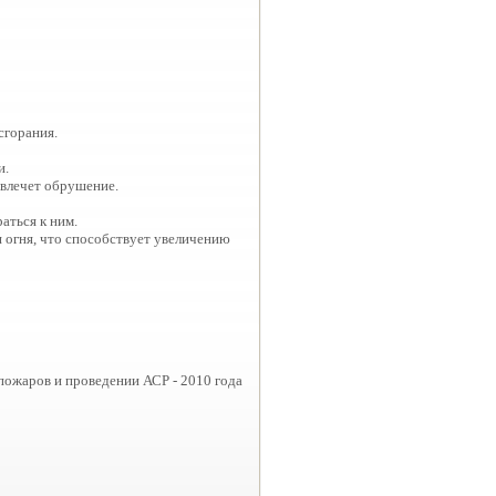
сгорания.
и.
влечет обрушение.
аться к ним.
я огня, что способствует увеличению
ожаров и проведении АСР - 2010 года