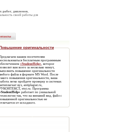
х работ
,
дипломов
,
альность своей работы для
онтакты
Повышение оригинальности
Предлагаем нашим посетителям
воспользоваться бесплатным программным
обеспечением
«StudentHelp»
, которое
позволит вам всего за несколько минут,
выполнить повышение оригинальности
любого файла в формате MS Word. После
такого повышения оригинальности, ваша
работа легко пройдете проверку в системах
антиплагиат вуз, antiplagiat.ru,
РУКОНТЕКСТ, etxt.ru. Программа
«StudentHelp»
работает по уникальной
технологии так, что на внешний вид, файл с
повышенной оригинальностью не
отличается от исходного.