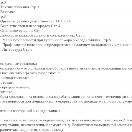
тр.3
. Тактика тушения Стр.3
 Разведка
тр.3
. Организационная деятельность РТП Стр.4
. Вскрытие стен и перегородок Стр.4
. Стволовое тушение Стр.4
.Сложности пожаротушения в холодильниках Стр.5
0. Меры безопасности при тушении пожара в холодильниках Стр.5
1. Профилактика пожаров на предприятиях с наличием холодильных установок
4. Литература Стр.6
олодильные установки
олодильники – это специальное оборудование с механизмом охлаждения для с
о назначению агрегаты разделяют на:
роизводственные;
ортовые;
аспределительные;
азисные.
абота холодильника основана на вырабатывании тепла за счет изменения физич
агревающегося при пониженных температурах и отводящего тепло из окружаю
ричины возгораний в холодильниках
то касается возгорания холодильников, статистика показывает, что только 2 %
ксплуатации, некачественный ремонт и т. д. Недостатком холодильной камеры я
граничение входов и выходов на склад.