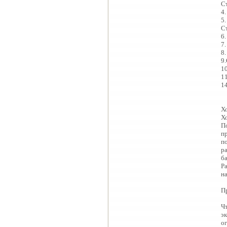
С
4
5.
С
6
7
8
9
1
1
1
Х
Х
П
п
п
р
б
Р
н
П
Ч
э
о