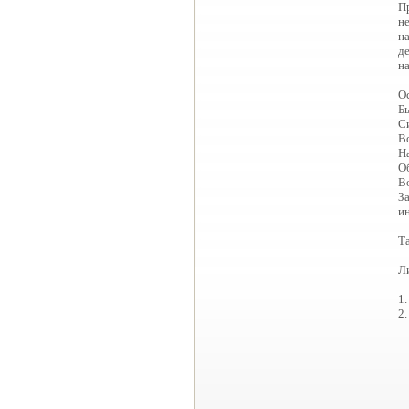
П
н
н
д
н
О
Б
С
В
Н
О
В
З
и
Т
Л
1.
2