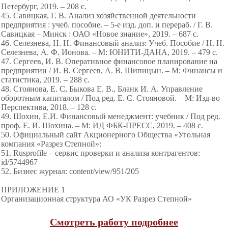
Петербург, 2019. – 208 с.
45. Савицкая, Г. В. Анализ хозяйственной деятельности
предприятия : учеб. пособие. – 5-е изд. доп. и перераб. / Г. В.
Савицкая – Минск : ОАО «Новое знание», 2019. – 687 с.
46. Селезнева, Н. Н. Финансовый анализ: Учеб. Пособие / Н. Н.
Селезнева, А. Ф. Ионова. – М: ЮНИТИ-ДАНА, 2019. – 479 с.
47. Сергеев, И. В. Оперативное финансовое планирование на
предприятии / И. В. Сергеев, А. В. Шипицын. – М: Финансы и
статистика, 2019. – 288 с.
48. Стоянова, Е. С, Быкова Е. В., Бланк И. А. Управление
оборотным капиталом / Под ред. Е. С. Стояновой. – М: Изд-во
Перспектива, 2018. – 128 с.
49. Шохин, Е.И. Финансовый менеджмент: учебник / Под ред.
проф. Е. И. Шохина. – М: ИД ФБК-ПРЕСС, 2019. – 408 с.
50. Официальный сайт Акционерного Общества «Угольная
компания «Разрез Степной»:
51. Rusprofile – сервис проверки и анализа контрагентов:
id/5744967
52. Бизнес журнал: content/view/951/205
ПРИЛОЖЕНИЕ 1
Организационная структура АО «УК Разрез Степной»
Смотреть работу подробнее