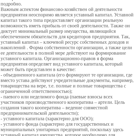
подробно.
Важным аспектом финансово-хозяйствен ой деятельности
предприятия неоспоримо является уставный капитал. Уставной
капитал такого типа предоставляет организации реальную
возможность иметь прибыль от своей деятельности. Также он
диктует минимальный размер имущества, являющийся
обеспечением обязательств для кредиторов предприятия. Так,
уставный капитал – ключевой ресурс собственных доходов и
накоплений . Форма собственности организации, а также цели
ее деятельности в полной мере действуют на формирование
уставного капитала. Организационно-правов я форма
предприятия определяет вид уставного капитала, который
может быть представлен в качестве:
- объединенного капитала (его формируют те организации, где
вместо устава действуют учредительные документы, например,
товарищества на вере, т.е. полные и полные товарищества с
ограниченной ответственностью);
- паевого или неделимого фонда (паевые взносы всех
участников производственного кооператива – артели. Цель
создания такого кооператива – ведение совместной
предпринимательской деятельности);
- уставного капитала (характерно для ООО);
- уставного фонда (характерно для государственных и
муниципальных унитарных предприятий, поскольку здесь
уставный капитал имущества, которое необходимо для