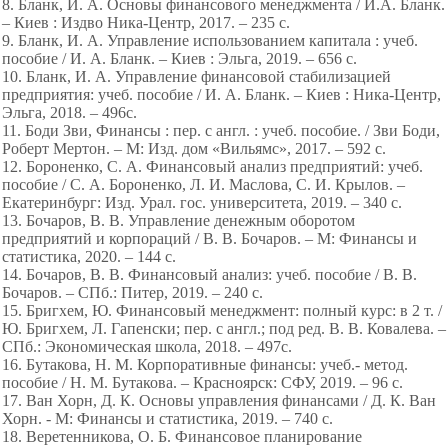
8. Бланк, И. А. Основы финансового менеджмента / И.А. Бланк.
– Киев : Издво Ника-Центр, 2017. – 235 с.
9. Бланк, И. А. Управление использованием капитала : учеб.
пособие / И. А. Бланк. – Киев : Эльга, 2019. – 656 с.
10. Бланк, И. А. Управление финансовой стабилизацией
предприятия: учеб. пособие / И. А. Бланк. – Киев : Ника-Центр,
Эльга, 2018. – 496с.
11. Боди Зви, Финансы : пер. с англ. : учеб. пособие. / Зви Боди,
Роберт Мертон. – М: Изд. дом «Вильямс», 2017. – 592 с.
12. Бороненко, С. А. Финансовый анализ предприятий: учеб.
пособие / С. А. Бороненко, Л. И. Маслова, С. И. Крылов. –
Екатеринбург: Изд. Урал. гос. университета, 2019. – 340 с.
13. Бочаров, В. В. Управление денежным оборотом
предприятий и корпораций / В. В. Бочаров. – М: Финансы и
статистика, 2020. – 144 с.
14. Бочаров, В. В. Финансовый анализ: учеб. пособие / В. В.
Бочаров. – СПб.: Питер, 2019. – 240 с.
15. Бригхем, Ю. Финансовый менеджмент: полный курс: в 2 т. /
Ю. Бригхем, Л. Гапенски; пер. с англ.; под ред. В. В. Ковалева. –
СПб.: Экономическая школа, 2018. – 497с.
16. Бутакова, Н. М. Корпоративные финансы: учеб.- метод.
пособие / Н. М. Бутакова. – Красноярск: СФУ, 2019. – 96 с.
17. Ван Хорн, Д. К. Основы управления финансами / Д. К. Ван
Хорн. - М: Финансы и статистика, 2019. – 740 с.
18. Веретенникова, О. Б. Финансовое планирование