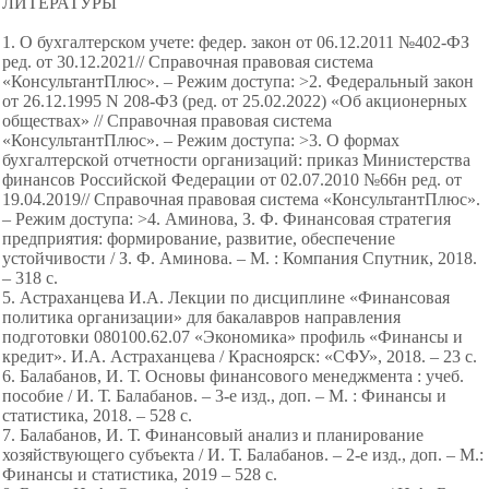
ЛИТЕРАТУРЫ
1. О бухгалтерском учете: федер. закон от 06.12.2011 №402-ФЗ
ред. от 30.12.2021// Справочная правовая система
«КонсультантПлюс». – Режим доступа: >2. Федеральный закон
от 26.12.1995 N 208-ФЗ (ред. от 25.02.2022) «Об акционерных
обществах» // Справочная правовая система
«КонсультантПлюс». – Режим доступа: >3. О формах
бухгалтерской отчетности организаций: приказ Министерства
финансов Российской Федерации от 02.07.2010 №66н ред. от
19.04.2019// Справочная правовая система «КонсультантПлюс».
– Режим доступа: >4. Аминова, З. Ф. Финансовая стратегия
предприятия: формирование, развитие, обеспечение
устойчивости / З. Ф. Аминова. – М. : Компания Спутник, 2018.
– 318 с.
5. Астраханцева И.А. Лекции по дисциплине «Финансовая
политика организации» для бакалавров направления
подготовки 080100.62.07 «Экономика» профиль «Финансы и
кредит». И.А. Астраханцева / Красноярск: «СФУ», 2018. – 23 с.
6. Балабанов, И. Т. Основы финансового менеджмента : учеб.
пособие / И. Т. Балабанов. – 3-е изд., доп. – М. : Финансы и
статистика, 2018. – 528 с.
7. Балабанов, И. Т. Финансовый анализ и планирование
хозяйствующего субъекта / И. Т. Балабанов. – 2-е изд., доп. – М.:
Финансы и статистика, 2019 – 528 с.