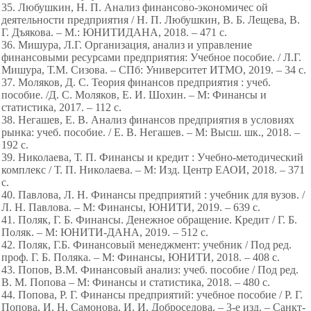
35. Любушкин, Н. П. Анализ финансово-экономичес ой
деятельности предприятия / Н. П. Любушкин, В. Б. Лещева, В.
Г. Дъякова. – М.: ЮНИТИДАНА, 2018. – 471 с.
36. Мишура, Л.Г. Организация, анализ и управление
финансовыми ресурсами предприятия: Учебное пособие. / Л.Г.
Мишура, Т.М. Сизова. – СПб: Университет ИТМО, 2019. – 34 с.
37. Моляков, Д. С. Теория финансов предприятия : учеб.
пособие. /Д. С. Моляков, Е. И. Шохин. – М: Финансы и
статистика, 2017. – 112 с.
38. Негашев, Е. В. Анализ финансов предприятия в условиях
рынка: учеб. пособие. / Е. В. Негашев. – М: Высш. шк., 2018. –
192 с.
39. Николаева, Т. П. Финансы и кредит : Учебно-методический
комплекс / Т. П. Николаева. – М: Изд. Центр ЕАОИ, 2018. – 371
с.
40. Павлова, Л. Н. Финансы предприятий : учебник для вузов. /
Л. Н. Павлова. – М: Финансы, ЮНИТИ, 2019. – 639 с.
41. Поляк, Г. Б. Финансы. Денежное обращение. Кредит / Г. Б.
Поляк. – М: ЮНИТИ-ДАНА, 2019. – 512 с.
42. Поляк, Г.Б. Финансовый менеджмент: учебник / Под ред.
проф. Г. Б. Поляка. – М: Финансы, ЮНИТИ, 2018. – 408 с.
43. Попов, В.М. Финансовый анализ: учеб. пособие / Под ред.
В. М. Попова – М: Финансы и статистика, 2018. – 480 с.
44. Попова, Р. Г. Финансы предприятий: учебное пособие / Р. Г.
Попова, И. Н. Самонова, И. И. Доброседова. – 3-е изд. – Санкт-