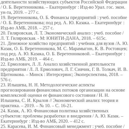
деятельности хозяйствующих субъектов Российской Федерации
/ О. Б. Веретенникова. – Екатеринбург : Изд-во Урал. гос. экон.
ун-та, 2019. – 277 с.
19. Веретенникова, О. Б. Финансы предприятий : учеб. пособие
/ О. Б. Веретенникова; под ред. А. Ю. Казака. – Екатеринбург :
Изд-во АМБ, 2018. – 257 с.
20. Гиляровская, Л. Т. Экономический анализ : учеб. пособие /
Л. Т. Гиляровская. - М: ЮНИТИ-ДАНА, 2018. – 615с.
21. Денежное хозяйство предприятий : учебник для вузов /А. Ю.
Казак, О. Б. Веретенникова, М. С. Марамыгин, К. В. Ростовцев;
под ред. А. Ю. Казака, О. Б. Веретенниковой. – Екатеринбург :
Изд-во АМБ, 2019. – 464 с.
22. Ермолович, Л. Л. Анализ хозяйственной деятельности
предприятия / Л. Л. Ермолович, Л. Г. Сивчик, Г. В. Толкач, И. В.
Щитникова. – Минск : Интерсервис; Экоперспектива, 2018. –
576 с.
23. Илышева, Н. Н. Методологические аспекты
прогнозирования финансовых потоков организации на основе
комплексной оценки ее финансового состояния / Н. Н.
Илышева, С. И. Крылов // Экономический анализ: теория и
практика. – 2019. – № 10. – С. 16-21.
24. Казак, А. Ю. Финансовая политика хозяйственных
субъектов: проблемы разработки и внедрения / А. Ю. Казак. –
Екатеринбург : Изд-во АМБ, 2020. – 412 с.
25. Карасева, И. М. Финансовый менеджмент : учеб. пособие /