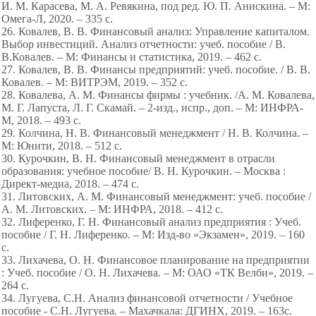
И. М. Карасева, М. А. Ревякина, под ред. Ю. П. Анискина. – М:
Омега-Л, 2020. – 335 с.
26. Ковалев, В. В. Финансовый анализ: Управление капиталом.
Выбор инвестиций. Анализ отчетности: учеб. пособие / В.
В.Ковалев. – М: Финансы и статистика, 2019. – 462 с.
27. Ковалев, В. В. Финансы предприятий: учеб. пособие. / В. В.
Ковалев. – М: ВИТРЭМ, 2019. – 352 с.
28. Ковалева, А. М. Финансы фирмы : учебник. /А. М. Ковалева,
М. Г. Лапуста, Л. Г. Скамай. – 2-изд., испр., доп. – М: ИНФРА-
М, 2018. – 493 с.
29. Колчина, Н. В. Финансовый менеджмент / Н. В. Колчина. –
М: Юнити, 2018. – 512 с.
30. Курочкин, В. Н. Финансовый менеджмент в отрасли
образования: учебное пособие/ В. Н. Курочкин. – Москва :
Директ-медиа, 2018. – 474 с.
31. Литовских, А. М. Финансовый менеджмент: учеб. пособие /
А. М. Литовских. – М: ИНФРА, 2018. – 412 с.
32. Лиференко, Г. Н. Финансовый анализ предприятия : Учеб.
пособие / Г. Н. Лиференко. – М: Изд-во «Экзамен», 2019. – 160
с.
33. Лихачева, О. Н. Финансовое планирование на предприятии
: Учеб. пособие / О. Н. Лихачева. – М: ОАО «ТК Велби», 2019. –
264 с.
34. Лугуева, С.Н. Анализ финансовой отчетности / Учебное
пособие - С.Н. Лугуева. – Махачкала: ДГИНХ, 2019. – 163с.