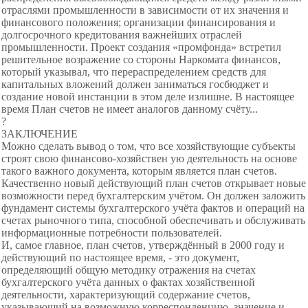
отраслями промышленности в зависимости от их значения и
финансового положения; организации финансирования и
долгосрочного кредитования важнейших отраслей
промышленности. Проект создания «промфонда» встретил
решительное возражение со стороны Наркомата финансов,
который указывал, что перераспределением средств для
капитальных вложений должен заниматься госбюджет и
создание новой инстанции в этом деле излишне. В настоящее
время План счетов не имеет аналогов данному счёту...
?
ЗАКЛЮЧЕНИЕ
Можно сделать вывод о том, что все хозяйствующие субъекты
строят свою финансово-хозяйствен ую деятельность на основе
такого важного документа, которым является план счетов.
Качественно новый действующий план счетов открывает новые
возможности перед бухгалтерским учётом. Он должен заложить
фундамент системы бухгалтерского учёта фактов и операций на
счетах рыночного типа, способной обеспечивать и обслуживать
информационные потребности пользователей.
И, самое главное, план счетов, утверждённый в 2000 году и
действующий по настоящее время, - это документ,
определяющий общую методику отражения на счетах
бухгалтерского учёта данных о фактах хозяйственной
деятельности, характеризующий содержание счетов,
указывающий на возможную корреспонденцию, значение и