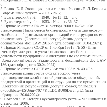
информации / Е. Л. Белова // Современный бухучёт. – 2007. - №
6;
3. Белова Е. Л. Эволюция плана счетов в России / Е. Л. Белова //
Современный бухучёт. – 2007. - № 5;
4. Бухгалтерский учёт. – 1940. - № 11 -12. – с. 6;
5. Бухгалтерский учёт. – 1953. - № 4. – с. 36 -37;
6. Приказ Минфина РФ от 31 октября 2000 г. № 94н «Об
утверждении Плана счетов бухгалтерского учета финансово –
хозяйственной деятельности организаций и инструкции по его
применению» [Электронный ресурс]-Режим доступа:
document/cons_doc_LAW 29165/ (дата обращения: 30.04.2024);
7. Приказ Минфина СССР от 1 ноября 1991 г. № 56 «План
счетов бухгалтерского учета финансово – хозяйственной
деятельности предприятий и инструкция по его применению»
[Электронный ресурс]-Режим доступа: document/cons_doc_LAW
136/ (дата обращения: 30.04.2024);
8. Приказ Минфина СССР от 28 марта 1985 г. № 40 «Об
утверждении плана счетов бухгалтерского учета
производственно-хозяй твенной деятельности объединений,
предприятий и организаций и инструкции по его применению»
[Электронный ресурс]-Режим доступа: cons/cgi/online.cgi?r
q=doc&base=ESU&n=707 #KbLDQBU06DwvngrL1 (дата
обращения: 30.04.2024);
9. Соколов Я.В. История бухгалтерского учёта. – М.: Финансы и
статистика, 2006;