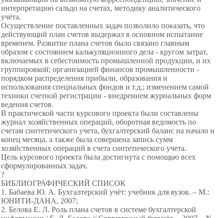
интерпретацию сальдо на счетах, методику аналитического
учёта.
Осуществление поставленных задач позволило показать, что
действующий план счетов выдержал в основном испытание
временем. Развитие плана счетов было связано главным
образом с состоянием калькуляционного дела - кругом затрат,
включаемых в себестоимость промышленной продукции, и их
группировкой; организацией финансов промышленности -
порядком распределения прибыли, образования и
использования специальных фондов и т.д.; изменением самой
техники счетной регистрации - внедрением журнальных форм
ведения счетов.
В практической части курсового проекта были составлены
журнал хозяйственных операций, оборотная ведомость по
счетам синтетического учета, бухгалтерский баланс на начало и
конец месяца, а также была совершена запись сумм
хозяйственных операций в счета синтетического учета.
Цель курсового проекта была достигнута с помощью всех
сформулированных задач.
?
БИБЛИОГРАФИЧЕСКИЙ СПИСОК
1. Бабаева Ю. А. Бухгалтерский учёт: учебник для вузов. – М.:
ЮНИТИ-ДАНА, 2007;
2. Белова Е. Л. Роль плана счетов в системе бухгалтерской