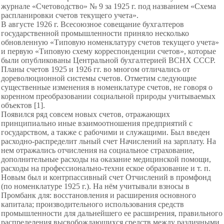
журнале «Счетоводство» № 9 за 1925 г. под названием «Схема
распланировки счетов текущего учета».
В августе 1926 г. Всесоюзное совещание бухгалтеров
государственной промышленности приняло несколько
обновленную «Типовую номенклатуру счетов текущего учета»
и первую «Типовую схему корреспонденции счетов», которые
были опубликованы Центральной бухгалтерией ВСНХ СССР.
Планы счетов 1925 и 1926 гг. во многом отличались от
дореволюционной системы счетов. Отметим следующие
существенные изменения в номенклатуре счетов, не говоря о
коренном преобразовании социальной природы учитываемых
объектов [1].
Появился ряд совсем новых счетов, отражающих
принципиально иные взаимоотношения предприятий с
государством, а также с рабочими и служащими. Был введен
расходно-распределит льный счет Начислений на зарплату. На
нем отражались отчисления на социальное страхование,
дополнительные расходы на оказание медицинской помощи,
расходы на профессионально-техни еское образование и т. п.
Новым был и контрпассивный счет Отчислений в промфонд
(по номенклатуре 1925 г.). На нём учитывали взносы в
Промбанк для: восстановления и расширения основного
капитала; производительного использования средств
промышленности для дальнейшего ее расширения, правильного
распределения высвобождающихся средств между различными