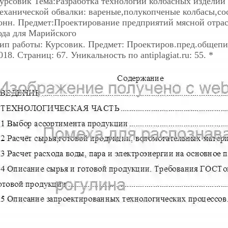
урсовик
Тема:Разработка технологии колбасных изделий
еханической обвалки: вареные,полукопченые колбасы,со
онн. Предмет:Проектирование предприятий мясной отрас
ода для Марийского
ип работы: Курсовик. Предмет: Проектиров.пред.общепита
018. Страниц: 67. Уникальность по antiplagiat.ru: 55. *