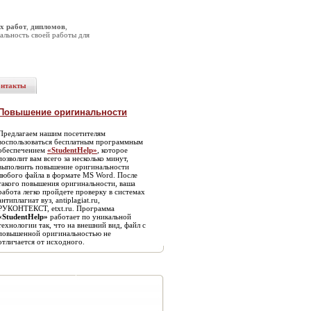
х работ
,
дипломов
,
альность своей работы для
онтакты
Повышение оригинальности
Предлагаем нашим посетителям
воспользоваться бесплатным программным
обеспечением
«StudentHelp»
, которое
позволит вам всего за несколько минут,
выполнить повышение оригинальности
любого файла в формате MS Word. После
такого повышения оригинальности, ваша
работа легко пройдете проверку в системах
антиплагиат вуз, antiplagiat.ru,
РУКОНТЕКСТ, etxt.ru. Программа
«StudentHelp»
работает по уникальной
технологии так, что на внешний вид, файл с
повышенной оригинальностью не
отличается от исходного.