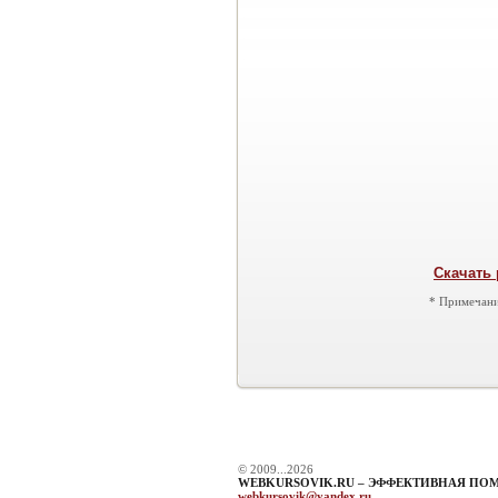
Скачать 
* Примечани
© 2009...2026
WEBKURSOVIK.RU – ЭФФЕКТИВНАЯ ПО
webkursovik@yandex.ru