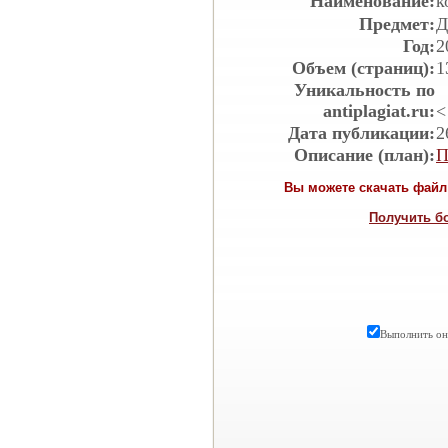
Наименование:
к
Предмет:
Д
Год:
2
Объем (страниц):
1
Уникальность по
antiplagiat.ru:
<
Дата публикации:
2
Описание (план):
П
Вы можете скачать файл 
Получить б
Выполнить онл