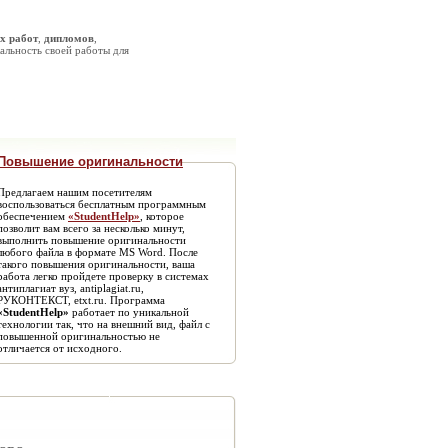
х работ
,
дипломов
,
альность своей работы для
Повышение оригинальности
Предлагаем нашим посетителям
воспользоваться бесплатным программным
обеспечением
«StudentHelp»
, которое
позволит вам всего за несколько минут,
выполнить повышение оригинальности
любого файла в формате MS Word. После
такого повышения оригинальности, ваша
работа легко пройдете проверку в системах
антиплагиат вуз, antiplagiat.ru,
РУКОНТЕКСТ, etxt.ru. Программа
«StudentHelp»
работает по уникальной
технологии так, что на внешний вид, файл с
повышенной оригинальностью не
отличается от исходного.