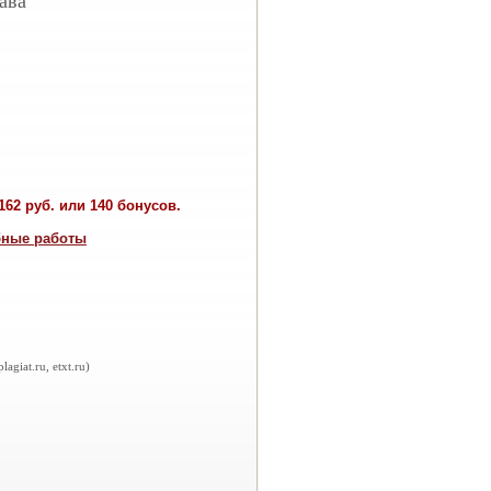
ава
62 руб. или 140 бонусов.
бные работы
iat.ru, etxt.ru)