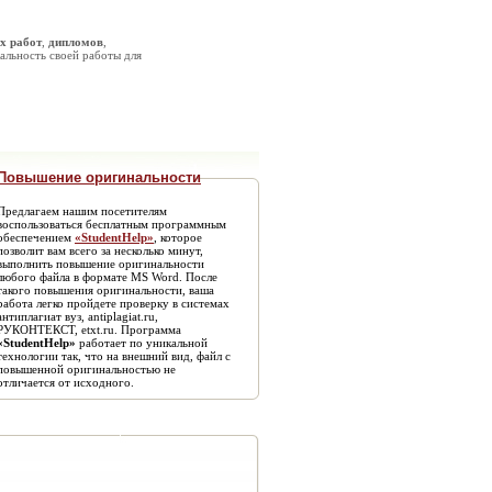
х работ
,
дипломов
,
альность своей работы для
Повышение оригинальности
Предлагаем нашим посетителям
воспользоваться бесплатным программным
обеспечением
«StudentHelp»
, которое
позволит вам всего за несколько минут,
выполнить повышение оригинальности
любого файла в формате MS Word. После
такого повышения оригинальности, ваша
работа легко пройдете проверку в системах
антиплагиат вуз, antiplagiat.ru,
РУКОНТЕКСТ, etxt.ru. Программа
«StudentHelp»
работает по уникальной
технологии так, что на внешний вид, файл с
повышенной оригинальностью не
отличается от исходного.