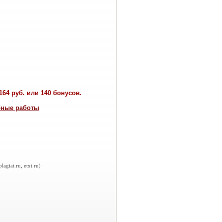
64 руб. или 140 бонусов.
бные работы
iat.ru, etxt.ru)