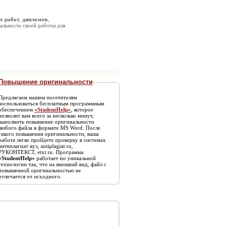
х работ
,
дипломов
,
альность своей работы для
Повышение оригинальности
Предлагаем нашим посетителям
воспользоваться бесплатным программным
обеспечением
«StudentHelp»
, которое
позволит вам всего за несколько минут,
выполнить повышение оригинальности
любого файла в формате MS Word. После
такого повышения оригинальности, ваша
работа легко пройдете проверку в системах
антиплагиат вуз, antiplagiat.ru,
РУКОНТЕКСТ, etxt.ru. Программа
«StudentHelp»
работает по уникальной
технологии так, что на внешний вид, файл с
повышенной оригинальностью не
отличается от исходного.