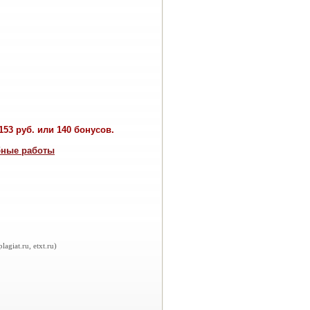
53 руб. или 140 бонусов.
бные работы
iat.ru, etxt.ru)