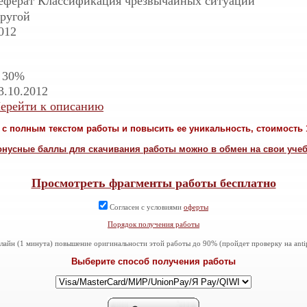
еферат Классификация чрезвычайных ситуаций
ругой
012
 30%
3.10.2012
ерейти к описанию
с полным текстом работы и повысить ее уникальность, стоимость 1
онусные баллы для скачивания работы можно в обмен на свои уче
Просмотреть фрагменты работы бесплатно
Согласен с условиями
оферты
Порядок получения работы
айн (1 минута) повышение оригинальности этой работы до 90% (пройдет проверку на antiplag
Выберите способ получения работы