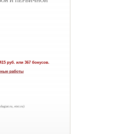
ОЯ И ПЕРВИЧНОЙ
15 руб. или 367 бонусов.
бные работы
iat.ru, etxt.ru)