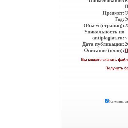
Наименование:
К
П
Предмет:
О
Год:
2
Объем (страниц):
2
Уникальность по
antiplagiat.ru:
<
Дата публикации:
2
Описание (план):
П
Вы можете скачать файл 
Получить б
Выполнить онл