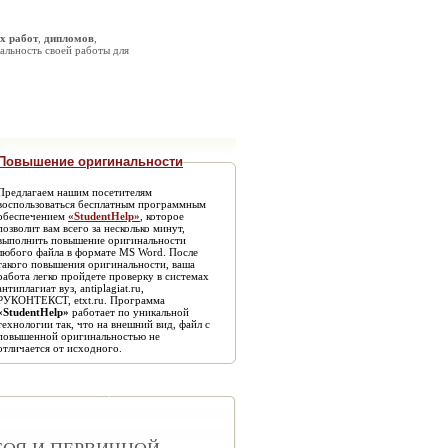
х работ
,
дипломов
,
альность своей работы для
Повышение оригинальности
Предлагаем нашим посетителям
воспользоваться бесплатным программным
обеспечением
«StudentHelp»
, которое
позволит вам всего за несколько минут,
выполнить повышение оригинальности
любого файла в формате MS Word. После
такого повышения оригинальности, ваша
работа легко пройдете проверку в системах
антиплагиат вуз, antiplagiat.ru,
РУКОНТЕКСТ, etxt.ru. Программа
«StudentHelp»
работает по уникальной
технологии так, что на внешний вид, файл с
повышенной оригинальностью не
отличается от исходного.