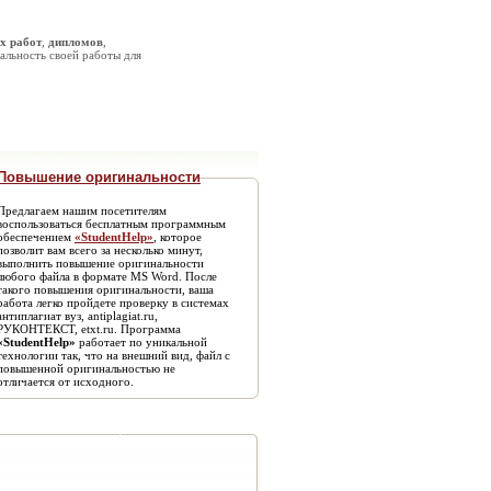
х работ
,
дипломов
,
альность своей работы для
Повышение оригинальности
Предлагаем нашим посетителям
воспользоваться бесплатным программным
обеспечением
«StudentHelp»
, которое
позволит вам всего за несколько минут,
выполнить повышение оригинальности
любого файла в формате MS Word. После
такого повышения оригинальности, ваша
работа легко пройдете проверку в системах
антиплагиат вуз, antiplagiat.ru,
РУКОНТЕКСТ, etxt.ru. Программа
«StudentHelp»
работает по уникальной
технологии так, что на внешний вид, файл с
повышенной оригинальностью не
отличается от исходного.