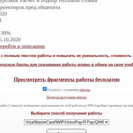
урсовик Расчет и подбор тепловой стойки
роектиров.пред.общепита
020
1
 30%
6.10.2020
ерейти к описанию
с полным текстом работы и повысить ее уникальность, стоимость 2
онусные баллы для скачивания работы можно в обмен на свои уче
Просмотреть фрагменты работы бесплатно
Согласен с условиями
оферты
Порядок получения работы
айн (1 минута) повышение оригинальности этой работы до 90% (пройдет проверку на antiplag
Выберите способ получения работы