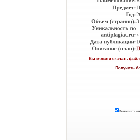
Наименование:
К
Предмет:
П
Год:
2
Объем (страниц):
3
Уникальность по
antiplagiat.ru:
<
Дата публикации:
1
Описание (план):
П
Вы можете скачать файл 
Получить б
Выполнить онл