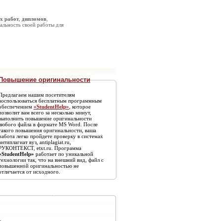
х работ
,
дипломов
,
альность своей работы для
Повышение оригинальности
Предлагаем нашим посетителям
воспользоваться бесплатным программным
обеспечением
«StudentHelp»
, которое
позволит вам всего за несколько минут,
выполнить повышение оригинальности
любого файла в формате MS Word. После
такого повышения оригинальности, ваша
работа легко пройдете проверку в системах
антиплагиат вуз, antiplagiat.ru,
РУКОНТЕКСТ, etxt.ru. Программа
«StudentHelp»
работает по уникальной
технологии так, что на внешний вид, файл с
повышенной оригинальностью не
отличается от исходного.