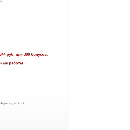
.
44 руб. или 300 бонусов.
бные работы
iat.ru, etxt.ru)