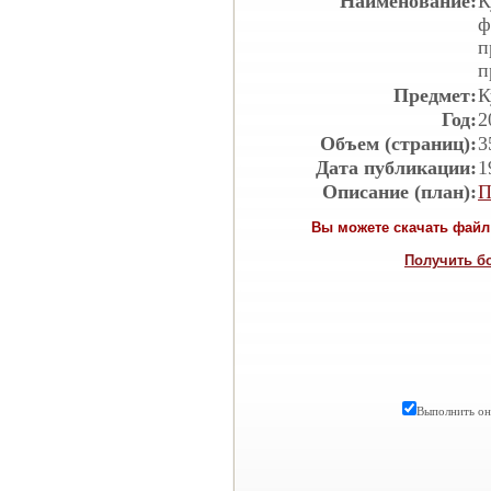
Наименование:
К
ф
п
п
Предмет:
К
Год:
2
Объем (страниц):
3
Дата публикации:
1
Описание (план):
П
Вы можете скачать файл 
Получить б
Выполнить онл