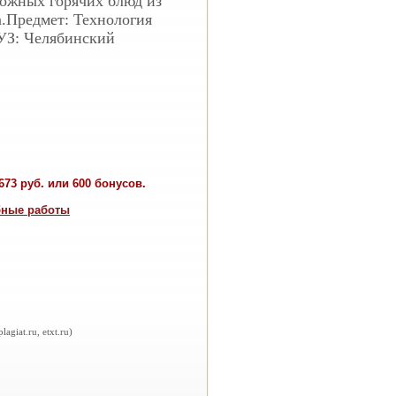
ложных горячих блюд из
.Предмет: Технология
УЗ: Челябинский
73 руб. или 600 бонусов.
бные работы
iat.ru, etxt.ru)