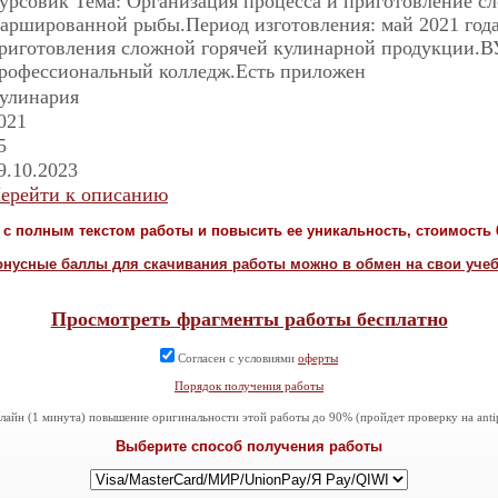
урсовик Тема: Организация процесса и приготовление с
аршированной рыбы.Период изготовления: май 2021 года
риготовления сложной горячей кулинарной продукции.В
рофессиональный колледж.Есть приложен
улинария
021
5
9.10.2023
ерейти к описанию
с полным текстом работы и повысить ее уникальность, стоимость 6
онусные баллы для скачивания работы можно в обмен на свои уче
Просмотреть фрагменты работы бесплатно
Согласен с условиями
оферты
Порядок получения работы
айн (1 минута) повышение оригинальности этой работы до 90% (пройдет проверку на antiplag
Выберите способ получения работы