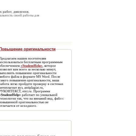
х работ
,
дипломов
,
альность своей работы для
Повышение оригинальности
Предлагаем нашим посетителям
воспользоваться бесплатным программным
обеспечением
«StudentHelp»
, которое
позволит вам всего за несколько минут,
выполнить повышение оригинальности
любого файла в формате MS Word. После
такого повышения оригинальности, ваша
работа легко пройдете проверку в системах
антиплагиат вуз, antiplagiat.ru,
РУКОНТЕКСТ, etxt.ru. Программа
«StudentHelp»
работает по уникальной
технологии так, что на внешний вид, файл с
повышенной оригинальностью не
отличается от исходного.