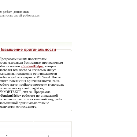
х работ
,
дипломов
,
альность своей работы для
Повышение оригинальности
Предлагаем нашим посетителям
воспользоваться бесплатным программным
обеспечением
«StudentHelp»
, которое
позволит вам всего за несколько минут,
выполнить повышение оригинальности
любого файла в формате MS Word. После
такого повышения оригинальности, ваша
работа легко пройдете проверку в системах
антиплагиат вуз, antiplagiat.ru,
РУКОНТЕКСТ, etxt.ru. Программа
«StudentHelp»
работает по уникальной
технологии так, что на внешний вид, файл с
повышенной оригинальностью не
отличается от исходного.