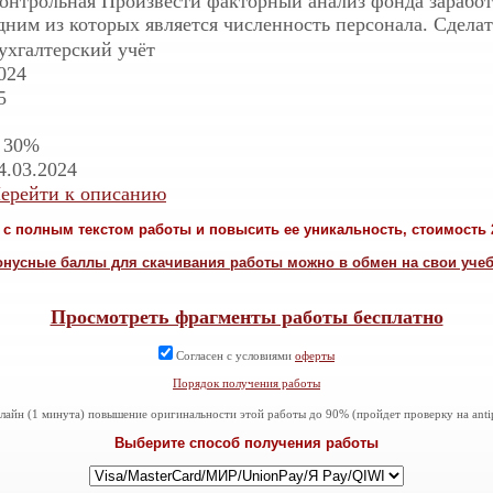
онтрольная Произвести факторный анализ фонда заработ
дним из которых является численность персонала. Сдела
ухгалтерский учёт
024
5
 30%
4.03.2024
ерейти к описанию
с полным текстом работы и повысить ее уникальность, стоимость 2
онусные баллы для скачивания работы можно в обмен на свои уче
Просмотреть фрагменты работы бесплатно
Согласен с условиями
оферты
Порядок получения работы
айн (1 минута) повышение оригинальности этой работы до 90% (пройдет проверку на antiplag
Выберите способ получения работы