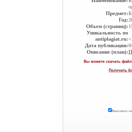
Наименование:
К
о
Предмет:
Б
Год:
2
Объем (страниц):
1
Уникальность по
antiplagiat.ru:
<
Дата публикации:
0
Описание (план):
П
Вы можете скачать файл 
Получить б
Выполнить онл