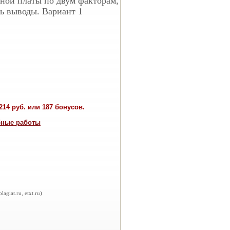
ной платы по двум факторам,
ть выводы. Вариант 1
14 руб. или 187 бонусов.
бные работы
iat.ru, etxt.ru)