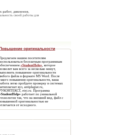
х работ
,
дипломов
,
альность своей работы для
Повышение оригинальности
Предлагаем нашим посетителям
воспользоваться бесплатным программным
обеспечением
«StudentHelp»
, которое
позволит вам всего за несколько минут,
выполнить повышение оригинальности
любого файла в формате MS Word. После
такого повышения оригинальности, ваша
работа легко пройдете проверку в системах
антиплагиат вуз, antiplagiat.ru,
РУКОНТЕКСТ, etxt.ru. Программа
«StudentHelp»
работает по уникальной
технологии так, что на внешний вид, файл с
повышенной оригинальностью не
отличается от исходного.