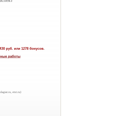
аспект
30 руб. или 1278 бонусов.
бные работы
iat.ru, etxt.ru)