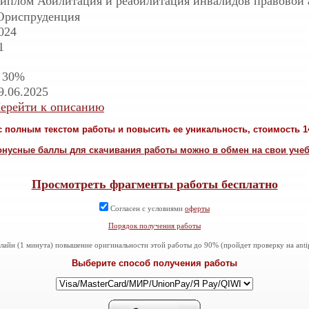
иплом Абилитация и реабилитация инвалидов правовой 
риспруденция
024
1
 30%
9.06.2025
ерейти к описанию
 полным текстом работы и повысить ее уникальность, стоимость 14
онусные баллы для скачивания работы можно в обмен на свои уче
Просмотреть фрагменты работы бесплатно
Согласен с условиями
оферты
Порядок получения работы
айн (1 минута) повышение оригинальности этой работы до 90% (пройдет проверку на antiplag
Выберите способ получения работы