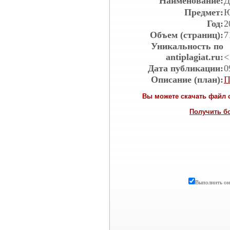
Наименование:
Д
Предмет:
Ю
Год:
2
Объем (страниц):
7
Уникальность по
antiplagiat.ru:
<
Дата публикации:
0
Описание (план):
П
Вы можете скачать файл с
Получить б
Выполнить онл